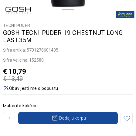
TECNI PUDER
GOSH TECNI PUDER 19 CHESTNUT LONG
LAST.35M
Šifra artikla:
5701278601405
Šifra veličine:
152580
€
10,79
€
13,49
Obavijesti me o popustu
Izaberite količinu:
Dodaj u korpu