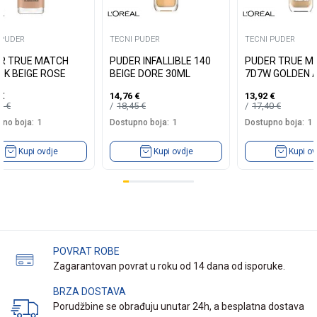
 PUDER
TECNI PUDER
TECNI PUDER
R TRUE MATCH
PUDER INFALLIBLE 140
PUDER TRUE M
3K BEIGE ROSE
BEIGE DORE 30ML
7D7W GOLDEN 
€
14,76
€
13,92
€
40
€
18,45
€
17,40
€
no boja:
1
Dostupno boja:
1
Dostupno boja:
1
Kupi ovdje
Kupi ovdje
Kupi ov
POVRAT ROBE
Zagarantovan povrat u roku od 14 dana od isporuke.
BRZA DOSTAVA
Porudžbine se obrađuju unutar 24h, a besplatna dostava