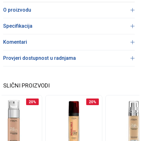
O proizvodu
Specifikacija
Komentari
Provjeri dostupnost u radnjama
SLIČNI PROIZVODI
20
%
20
%