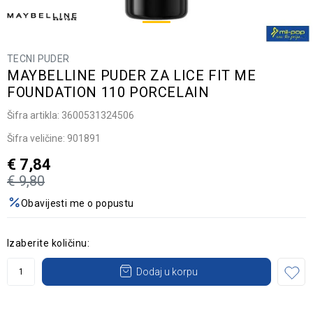
TECNI PUDER
MAYBELLINE PUDER ZA LICE FIT ME
FOUNDATION 110 PORCELAIN
Šifra artikla:
3600531324506
Šifra veličine:
901891
€
7,84
€
9,80
Obavijesti me o popustu
Izaberite količinu:
Dodaj u korpu