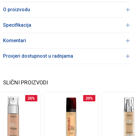
O proizvodu
Specifikacija
Komentari
Provjeri dostupnost u radnjama
SLIČNI PROIZVODI
20
%
20
%