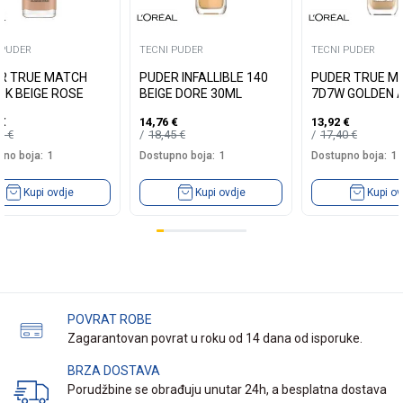
 PUDER
TECNI PUDER
TECNI PUDER
R TRUE MATCH
PUDER INFALLIBLE 140
PUDER TRUE M
3K BEIGE ROSE
BEIGE DORE 30ML
7D7W GOLDEN 
€
14,76
€
13,92
€
40
€
18,45
€
17,40
€
no boja:
1
Dostupno boja:
1
Dostupno boja:
1
Kupi ovdje
Kupi ovdje
Kupi ov
POVRAT ROBE
Zagarantovan povrat u roku od 14 dana od isporuke.
BRZA DOSTAVA
Porudžbine se obrađuju unutar 24h, a besplatna dostava