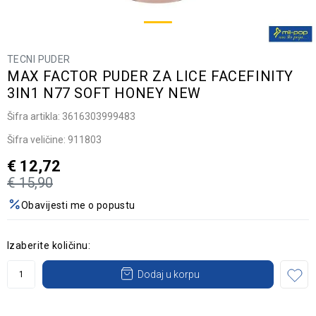
TECNI PUDER
MAX FACTOR PUDER ZA LICE FACEFINITY
3IN1 N77 SOFT HONEY NEW
Šifra artikla:
3616303999483
Šifra veličine:
911803
€
12,72
€
15,90
Obavijesti me o popustu
Izaberite količinu:
Dodaj u korpu