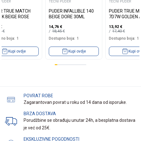
 PUDER
TECNI PUDER
TECNI PUDER
R TRUE MATCH
PUDER INFALLIBLE 140
PUDER TRUE M
3K BEIGE ROSE
BEIGE DORE 30ML
7D7W GOLDEN 
€
14,76
€
13,92
€
40
€
18,45
€
17,40
€
no boja:
1
Dostupno boja:
1
Dostupno boja:
1
Kupi ovdje
Kupi ovdje
Kupi ov
POVRAT ROBE
Zagarantovan povrat u roku od 14 dana od isporuke.
BRZA DOSTAVA
Porudžbine se obrađuju unutar 24h, a besplatna dostava
je već od 25€.
EKSKLUZIVNE POGODNOSTI