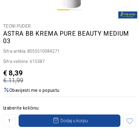
TECNI PUDER
ASTRA BB KREMA PURE BEAUTY MEDIUM
03
Šifra artikla:
8055510084271
Šifra veličine:
615387
€
8,39
€
11,99
Obavijesti me o popustu
Izaberite količinu:
Dodaj u korpu