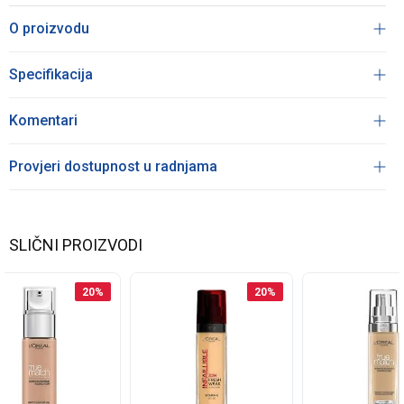
O proizvodu
Specifikacija
Komentari
Provjeri dostupnost u radnjama
SLIČNI PROIZVODI
20
%
20
%