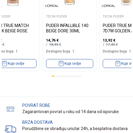
 PUDER
TECNI PUDER
TECNI PUDER
R TRUE MATCH
PUDER INFALLIBLE 140
PUDER TRUE M
3K BEIGE ROSE
BEIGE DORE 30ML
7D7W GOLDEN 
€
14,76
€
13,92
€
40
€
18,45
€
17,40
€
no boja:
1
Dostupno boja:
1
Dostupno boja:
1
Kupi ovdje
Kupi ovdje
Kupi ov
POVRAT ROBE
Zagarantovan povrat u roku od 14 dana od isporuke.
BRZA DOSTAVA
Porudžbine se obrađuju unutar 24h, a besplatna dostava