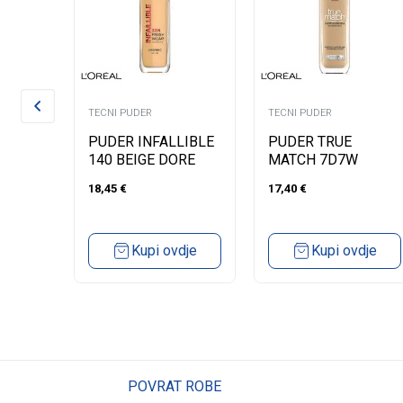
TECNI PUDER
TECNI PUDER
PUDER INFALLIBLE
PUDER TRUE
3K
140 BEIGE DORE
MATCH 7D7W
30ML
GOLDEN AMBER
18,45
€
17,40
€
dje
Kupi ovdje
Kupi ovdje
POVRAT ROBE