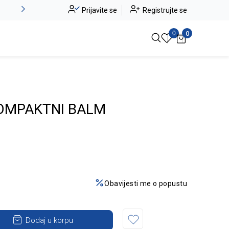
Novo u ponudi - Jadea
Prijavite se
Registrujte se
Pogledaj više
0
0
OMPAKTNI BALM
Obavijesti me o popustu
Dodaj u korpu