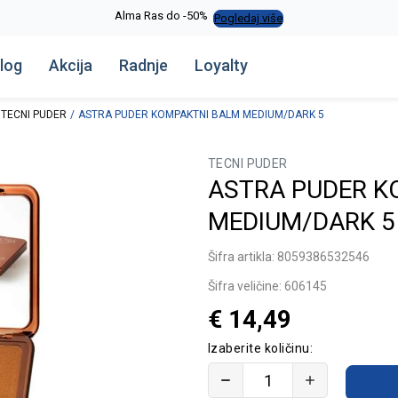
Alma Ras do -50%
Pogledaj više
log
Akcija
Radnje
Loyalty
TECNI PUDER
ASTRA PUDER KOMPAKTNI BALM MEDIUM/DARK 5
TECNI PUDER
ASTRA PUDER K
MEDIUM/DARK 5
Šifra artikla:
8059386532546
Šifra veličine:
606145
€
14,49
Izaberite količinu: