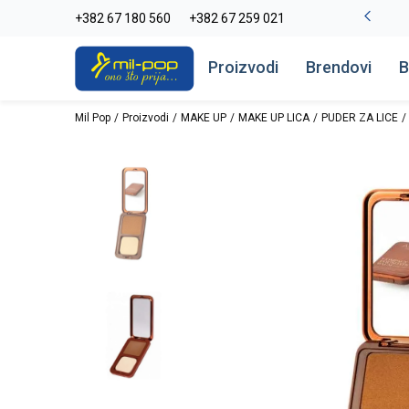
La Plage peškiri do -30%
+382 67 180 560
+382 67 259 021
Pogledaj više
Proizvodi
Brendovi
B
Mil Pop
Proizvodi
MAKE UP
MAKE UP LICA
PUDER ZA LICE