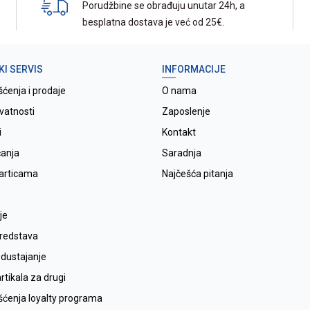
Porudžbine se obrađuju unutar 24h, a
besplatna dostava je već od 25€.
KI SERVIS
INFORMACIJE
šćenja i prodaje
O nama
ivatnosti
Zaposlenje
i
Kontakt
ćanja
Saradnja
karticama
Najčešća pitanja
je
sredstava
odustajanje
tikala za drugi
išćenja loyalty programa