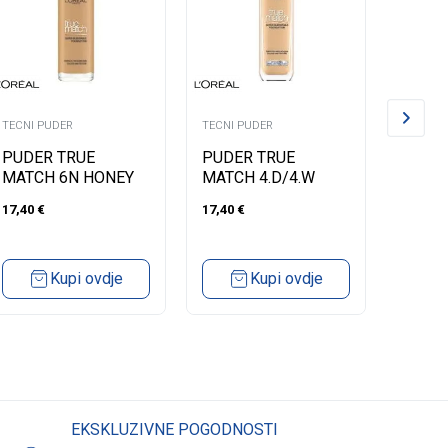
TECNI PUDER
TECNI PUDER
TECNI P
PUDER TRUE
PUDER TRUE
PUDE
MATCH 6N HONEY
MATCH 4.D/4.W
MATCH
NATUREL DORE
17,40
€
17,40
€
17,40
€
Kupi ovdje
Kupi ovdje
EKSKLUZIVNE POGODNOSTI