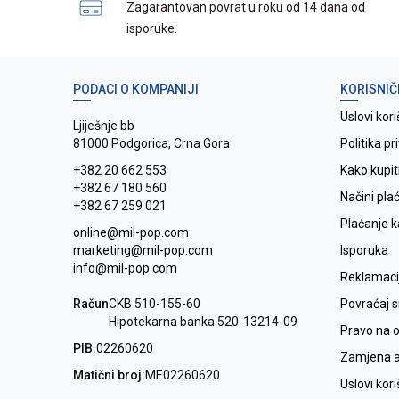
Zagarantovan povrat u roku od 14 dana od
isporuke.
PODACI O KOMPANIJI
KORISNIČ
Uslovi kori
Ljiješnje bb
81000 Podgorica, Crna Gora
Politika pr
+382 20 662 553
Kako kupit
+382 67 180 560
Načini pla
+382 67 259 021
Plaćanje 
online@mil-pop.com
marketing@mil-pop.com
Isporuka
info@mil-pop.com
Reklamaci
Račun
CKB 510-155-60
Povraćaj 
Hipotekarna banka 520-13214-09
Pravo na 
PIB:
02260620
Zamjena ar
Matični broj:
ME02260620
Uslovi kor