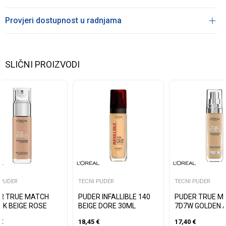
Provjeri dostupnost u radnjama
SLIČNI PROIZVODI
 PUDER
TECNI PUDER
TECNI PUDER
R TRUE MATCH
PUDER INFALLIBLE 140
PUDER TRUE M
3K BEIGE ROSE
BEIGE DORE 30ML
7D7W GOLDEN 
€
18,45
€
17,40
€