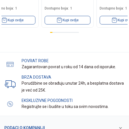
no boja:
1
Dostupno boja:
1
Dostupno boja:
1
Kupi ovdje
Kupi ovdje
Kupi ov
POVRAT ROBE
Zagarantovan povrat u roku od 14 dana od isporuke.
BRZA DOSTAVA
Porudžbine se obrađuju unutar 24h, a besplatna dostava
je već od 25€.
EKSKLUZIVNE POGODNOSTI
Registrujte se i budite u toku sa svim novostima.
PODACI O KOMPANIJI