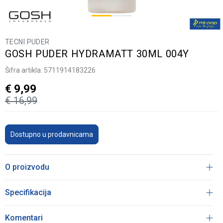
TECNI PUDER
GOSH PUDER HYDRAMATT 30ML 004Y
Šifra artikla:
5711914183226
€
9,99
€
16,99
Dostupno u prodavnicama
O proizvodu
Specifikacija
Komentari