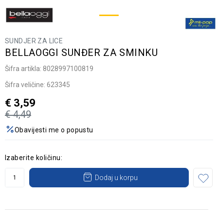
SUNDJER ZA LICE
BELLAOGGI SUNĐER ZA SMINKU
Šifra artikla:
8028997100819
Šifra veličine:
623345
€
3,59
€
4,49
Obavijesti me o popustu
Izaberite količinu:
Dodaj u korpu