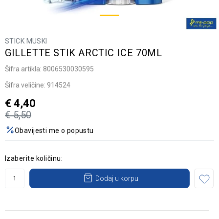
STICK MUSKI
GILLETTE STIK ARCTIC ICE 70ML
Šifra artikla:
8006530030595
Šifra veličine:
914524
€
4,40
€
5,50
Obavijesti me o popustu
Izaberite količinu:
Dodaj u korpu