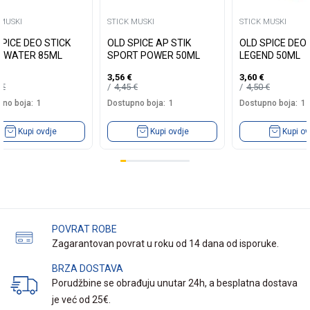
 MUSKI
STICK MUSKI
STICK MUSKI
SPICE DEO STICK
OLD SPICE AP STIK
OLD SPICE DEO 
EWATER 85ML
SPORT POWER 50ML
LEGEND 50ML
3,56
€
3,60
€
5
€
4,45
€
4,50
€
no boja:
1
Dostupno boja:
1
Dostupno boja:
1
Kupi ovdje
Kupi ovdje
Kupi ov
POVRAT ROBE
Zagarantovan povrat u roku od 14 dana od isporuke.
BRZA DOSTAVA
Porudžbine se obrađuju unutar 24h, a besplatna dostava
je već od 25€.