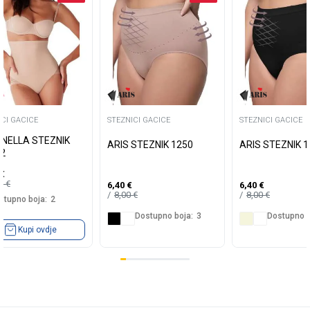
ICI GACICE
STEZNICI GACICE
STEZNICI GACICE
NELLA STEZNIK
ARIS STEZNIK 1250
ARIS STEZNIK 
2
€
99
€
6,40
€
6,40
€
8,00
€
8,00
€
stupno boja:
2
Dostupno boja:
3
Dostupno b
Kupi ovdje