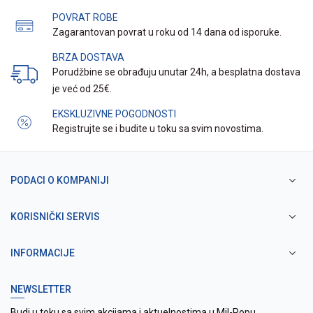
POVRAT ROBE
Zagarantovan povrat u roku od 14 dana od isporuke.
BRZA DOSTAVA
Porudžbine se obrađuju unutar 24h, a besplatna dostava
je već od 25€.
EKSKLUZIVNE POGODNOSTI
Registrujte se i budite u toku sa svim novostima.
PODACI O KOMPANIJI
KORISNIČKI SERVIS
INFORMACIJE
NEWSLETTER
Budi u toku sa svim akcijama i aktuelnostima u Mil-Popu.