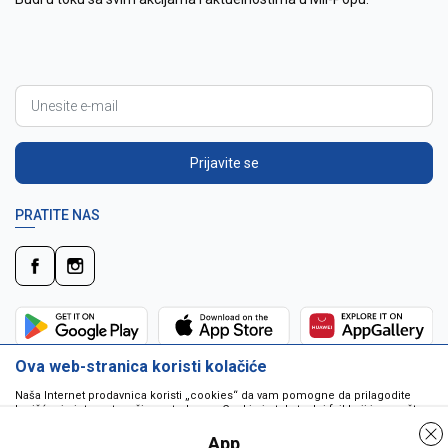
Prijavite se
PRATITE NAS
Ova web-stranica koristi kolačiće
Naša Internet prodavnica koristi „cookies“ da vam pomogne da prilagodite
korišćenje interneta vašim potrebama. Cookie je tekstualni fajl koji je smešten
na vašem hard disku od strane web servera. Cookie-ji ne mogu biti korišćeni
da pokrenu program ili da isporuče virus vašem računaru. Cookie-i su
App