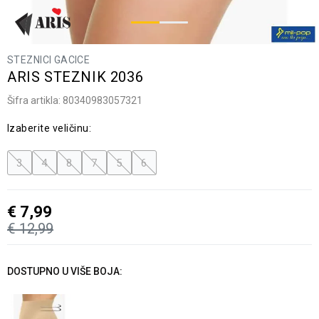
STEZNICI GACICE
ARIS STEZNIK 2036
Šifra artikla:
80340983057321
Izaberite veličinu:
3
4
8
7
5
6
€
7,99
€
12,99
DOSTUPNO U VIŠE BOJA: