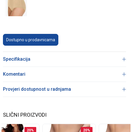
Dostupno u prodavnicama
Specifikacija
Komentari
Provjeri dostupnost u radnjama
SLIČNI PROIZVODI
20
%
20
%