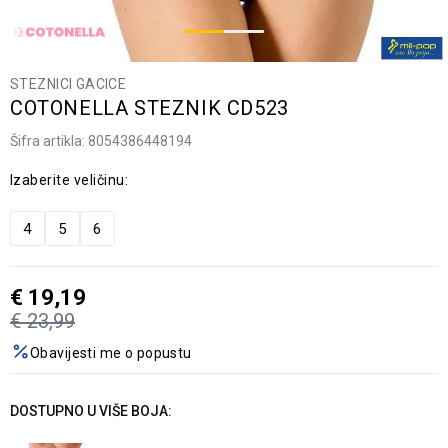
STEZNICI GACICE
COTONELLA STEZNIK CD523
Šifra artikla:
8054386448194
Izaberite veličinu:
4
5
6
€
19,19
€
23,99
Obavijesti me o popustu
DOSTUPNO U VIŠE BOJA: