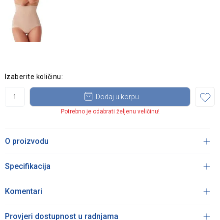
Izaberite količinu:
Dodaj u korpu
Potrebno je odabrati željenu veličinu!
O proizvodu
Specifikacija
Komentari
Provjeri dostupnost u radnjama