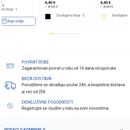
9
€
6,40
€
6,40
€
99
€
8,00
€
8,00
€
no boja:
1
Dostupno boja:
3
Dostupno b
Kupi ovdje
POVRAT ROBE
Zagarantovan povrat u roku od 14 dana od isporuke.
BRZA DOSTAVA
Porudžbine se obrađuju unutar 24h, a besplatna dostava
je već od 25€.
EKSKLUZIVNE POGODNOSTI
Registrujte se i budite u toku sa svim novostima.
PODACI O KOMPANIJI