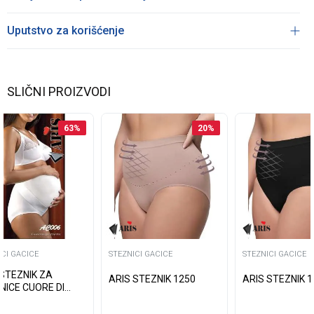
Uputstvo za korišćenje
SLIČNI PROIZVODI
63
%
20
%
ICI GACICE
STEZNICI GACICE
STEZNICI GACICE
 STEZNIK ZA
ARIS STEZNIK 1250
ARIS STEZNIK 
NICE CUORE DI
A