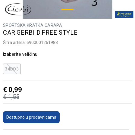
SPORTSKA KRATKA CARAPA
CAR.GERBI D.FREE STYLE
Šifra artikla:
6900001261988
Izaberite veličinu:
34DO3
€
0,99
€
1,55
Dostupno u prodavnicama