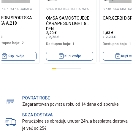
SKA KRATKA CARAPA
SPORTSKA KRATKA CARAPA
SPORTSKA KRATKA
GERBI SPORTSKA
OMSA SAMOSTOJEĆE
CAR.GERBI D.S
KA A.218
ČARAPE SUN LIGHT 8
DEN
2,20
€
1,83
€
9
€
2,75
€
2,29
€
stupno boja:
2
Dostupno boja:
1
Dostupno boja:
1
Kupi ovdje
Kupi ovdje
Kupi ov
POVRAT ROBE
Zagarantovan povrat u roku od 14 dana od isporuke.
BRZA DOSTAVA
Porudžbine se obrađuju unutar 24h, a besplatna dostava
je već od 25€.