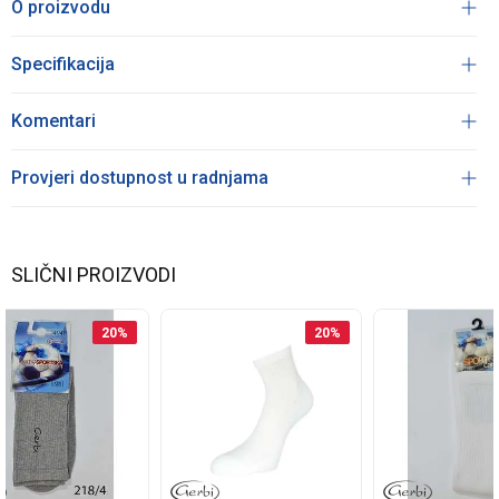
O proizvodu
Specifikacija
Komentari
Provjeri dostupnost u radnjama
SLIČNI PROIZVODI
20
%
20
%