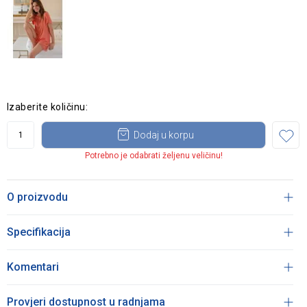
Izaberite količinu:
Dodaj u korpu
Potrebno je odabrati željenu veličinu!
O proizvodu
Specifikacija
Komentari
Provjeri dostupnost u radnjama