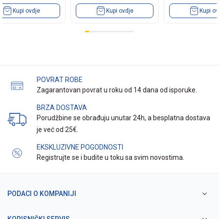
Kupi ovdje
Kupi ovdje
Kupi ov
POVRAT ROBE
Zagarantovan povrat u roku od 14 dana od isporuke.
BRZA DOSTAVA
Porudžbine se obrađuju unutar 24h, a besplatna dostava
je već od 25€.
EKSKLUZIVNE POGODNOSTI
Registrujte se i budite u toku sa svim novostima.
PODACI O KOMPANIJI