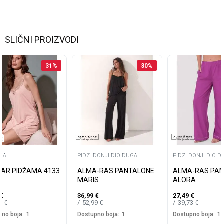
SLIČNI PROIZVODI
31
%
30
%
MA
PIDZ. DONJI DIO DUGA
PIDZ. DONJI DIO D
NOGAVICA
NOGAVICA
AR PIDŽAMA 4133
ALMA-RAS PANTALONE
ALMA-RAS PA
MARIS
ALORA
€
36,99
€
27,49
€
99
€
52,99
€
39,73
€
no boja:
1
Dostupno boja:
1
Dostupno boja:
1