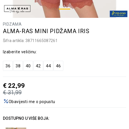
PIDZAMA
ALMA-RAS MINI PIDŽAMA IRIS
Šifra artikla:
38711665087261
Izaberite veličinu:
36
38
40
42
44
46
€
22,99
€
31,99
Obavijesti me o popustu
DOSTUPNO U VIŠE BOJA: