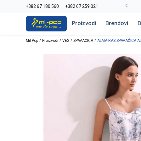
-20% na kompletan asortiman
+382 67 180 560
+382 67 259 021
Pogledaj više
Proizvodi
Brendovi
B
Mil Pop
Proizvodi
VES
SPAVACICA
ALMA-RAS SPAVAĆICA A