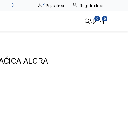
Alma Ras do -50%
Prijavite se
Registrujte se
Pogledaj više
0
0
AĆICA ALORA