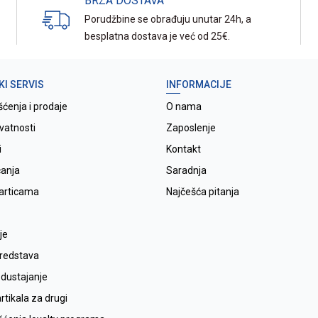
BRZA DOSTAVA
Porudžbine se obrađuju unutar 24h, a
besplatna dostava je već od 25€.
KI SERVIS
INFORMACIJE
šćenja i prodaje
O nama
ivatnosti
Zaposlenje
i
Kontakt
ćanja
Saradnja
karticama
Najčešća pitanja
je
sredstava
odustajanje
tikala za drugi