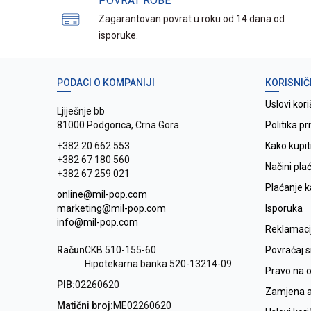
POVRAT ROBE
Zagarantovan povrat u roku od 14 dana od
isporuke.
PODACI O KOMPANIJI
KORISNIČ
Uslovi kori
Ljiješnje bb
81000 Podgorica, Crna Gora
Politika pr
+382 20 662 553
Kako kupit
+382 67 180 560
Načini pla
+382 67 259 021
Plaćanje 
online@mil-pop.com
marketing@mil-pop.com
Isporuka
info@mil-pop.com
Reklamaci
Račun
CKB 510-155-60
Povraćaj 
Hipotekarna banka 520-13214-09
Pravo na 
PIB:
02260620
Zamjena ar
Matični broj:
ME02260620