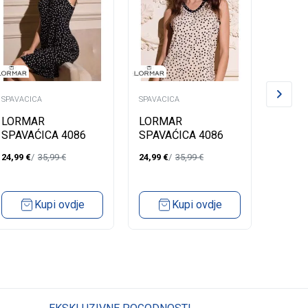
SPAVACICA
SPAVACICA
SPAVACI
LORMAR
LORMAR
LORM
SPAVAĆICA 4086
SPAVAĆICA 4086
SPAVA
24,99
€
35,99
€
24,99
€
35,99
€
24,99
€
Kupi ovdje
Kupi ovdje