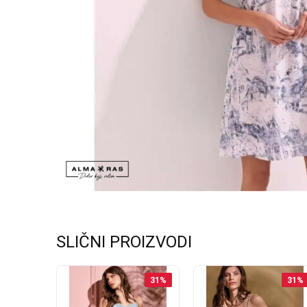
SLIČNI PROIZVODI
35
%
31
%
31
%