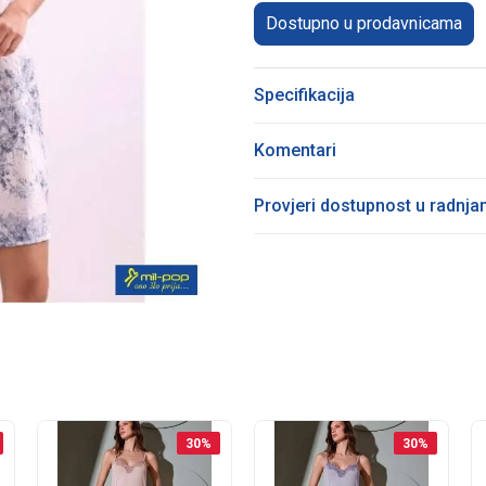
Dostupno u prodavnicama
Specifikacija
Komentari
Provjeri dostupnost u radnj
30
%
30
%