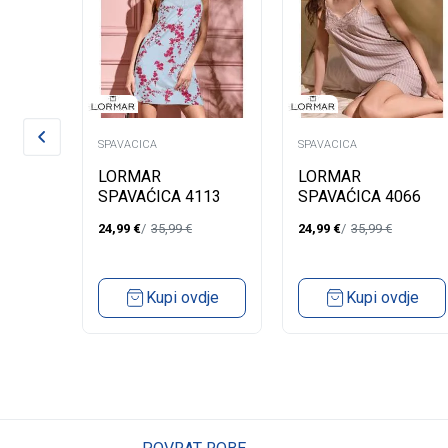
SPAVACICA
SPAVACICA
LORMAR
LORMAR
SPAVAĆICA 4113
SPAVAĆICA 4066
ALIJA
24,99
€
35,99
€
24,99
€
35,99
€
Kupi ovdje
Kupi ovdje