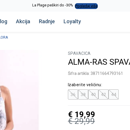
La Plage peškiri do -30%
Pogledaj više
log
Akcija
Radnje
Loyalty
LORA
SPAVACICA
ALMA-RAS SPAV
Šifra artikla:
38711664793161
Izaberite veličinu:
36
38
40
42
44
€
19,99
€
29,99