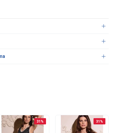
ama
31
%
31
%