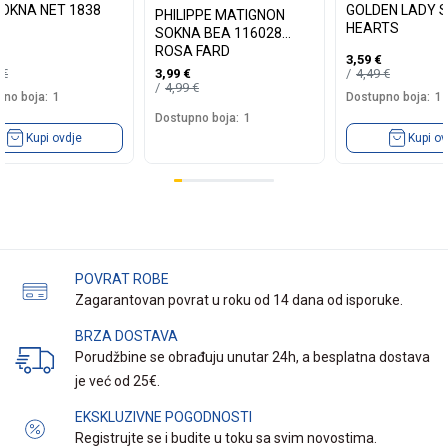
 SOKNA NET 1838
GOLDEN LADY SOKNA
PHILIPPE MATIGNON
HEARTS
SOKNA BEA 116028
ROSA FARD
3,59
€
9
€
4,49
€
3,99
€
4,99
€
no boja:
1
Dostupno boja:
1
Dostupno boja:
1
Kupi ovdje
Kupi ov
POVRAT ROBE
Zagarantovan povrat u roku od 14 dana od isporuke.
BRZA DOSTAVA
Porudžbine se obrađuju unutar 24h, a besplatna dostava
je već od 25€.
EKSKLUZIVNE POGODNOSTI
Registrujte se i budite u toku sa svim novostima.