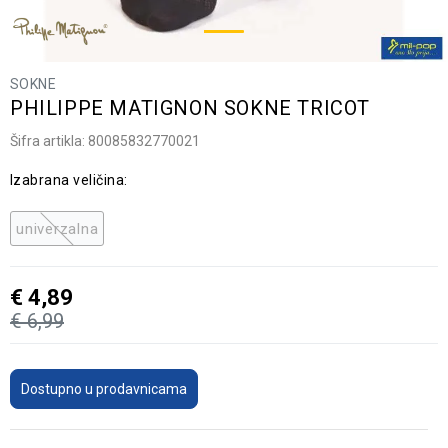
SOKNE
PHILIPPE MATIGNON SOKNE TRICOT
Šifra artikla:
80085832770021
Izabrana veličina:
univerzalna
€
4,89
€
6,99
Dostupno u prodavnicama