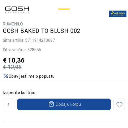
RUMENILO
GOSH BAKED TO BLUSH 002
Šifra artikla:
5711914210687
Šifra veličine:
628555
€
10,36
€
12,95
Obavijesti me o popustu
Izaberite količinu:
Dodaj u korpu