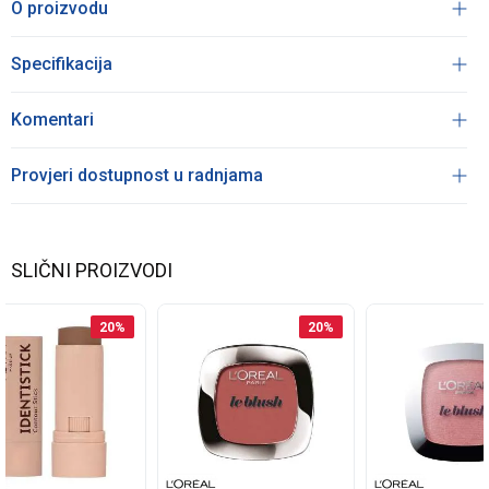
O proizvodu
Specifikacija
Komentari
Provjeri dostupnost u radnjama
SLIČNI PROIZVODI
20
%
20
%