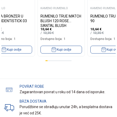
ILO
KAMENO RUMENILO
KAMENO RUMENIL
A BRONZER U
RUMENILO TRUE MATCH
RUMENILO TRU
 IDENTISTICK 03
BLUSH 120 ROSE
90
SANTAL BLUSH
€
10,64
€
10,64
€
99
€
13,30
€
13,30
€
no boja:
1
Dostupno boja:
1
Dostupno boja:
1
Kupi ovdje
Kupi ovdje
Kupi ov
POVRAT ROBE
Zagarantovan povrat u roku od 14 dana od isporuke.
BRZA DOSTAVA
Porudžbine se obrađuju unutar 24h, a besplatna dostava
je već od 25€.