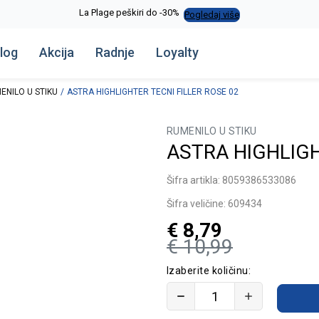
La Plage peškiri do -30%
Pogledaj više
log
Akcija
Radnje
Loyalty
ENILO U STIKU
ASTRA HIGHLIGHTER TECNI FILLER ROSE 02
RUMENILO U STIKU
ASTRA HIGHLIGH
Šifra artikla:
8059386533086
Šifra veličine:
609434
€
8,79
€
10,99
Izaberite količinu: