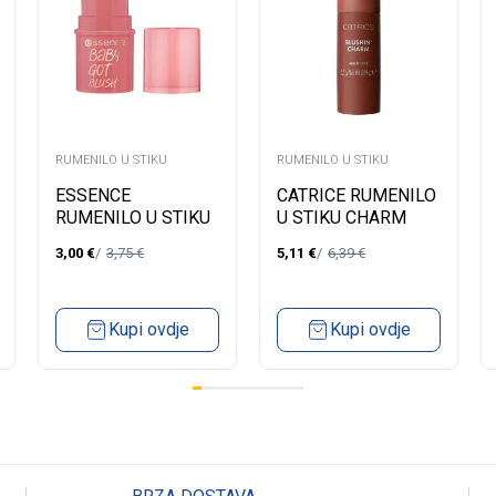
RUMENILO U STIKU
RUMENILO U STIKU
ESSENCE
CATRICE RUMENILO
RUMENILO U STIKU
U STIKU CHARM
BABY GOT 30
MULTI 060
3,00
€
3,75
€
5,11
€
6,39
€
Kupi ovdje
Kupi ovdje