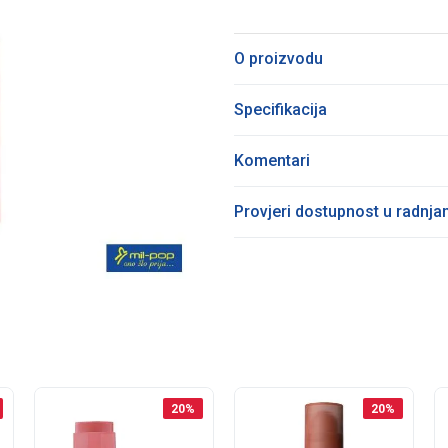
O proizvodu
Specifikacija
Komentari
Provjeri dostupnost u radnj
20
%
20
%