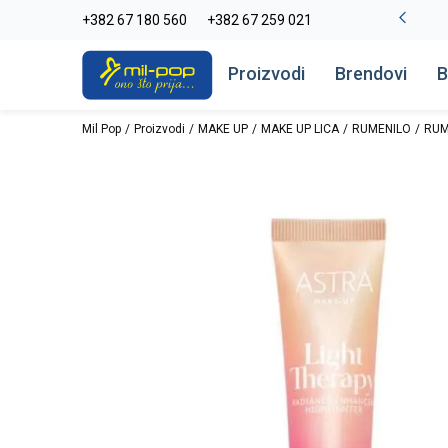
-20% na kompletan asortiman
+382 67 180 560
+382 67 259 021
Pogledaj više
Proizvodi
Brendovi
B
Mil Pop
Proizvodi
MAKE UP
MAKE UP LICA
RUMENILO
RUM