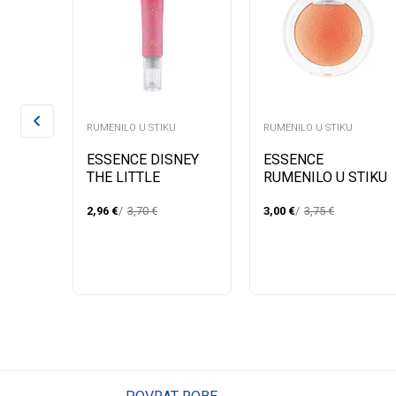
RUMENILO U STIKU
RUMENILO U STIKU
ESSENCE DISNEY
ESSENCE
THE LITTLE
RUMENILO U STIKU
MERMAID SERUM
SOFT BAKED 20
OU 001
2,96
€
3,70
€
3,00
€
3,75
€
BLUSH 01
dje