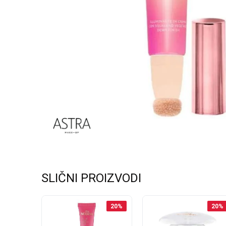
SLIČNI PROIZVODI
20
%
20
%
20
%