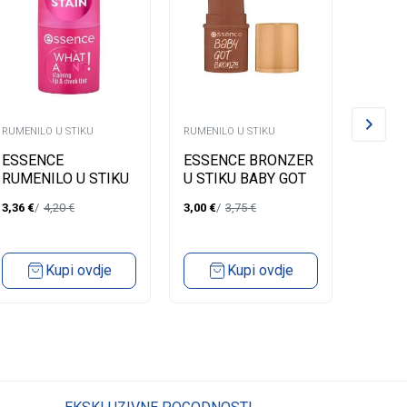
RUMENILO U STIKU
RUMENILO U STIKU
RUMENIL
ESSENCE
ESSENCE BRONZER
CATRI
RUMENILO U STIKU
U STIKU BABY GOT
U TUB
WHAT A TINT! 10
BRONZE 40
MULTI
3,36
€
4,20
€
3,00
€
3,75
€
3,99
€
Kupi ovdje
Kupi ovdje