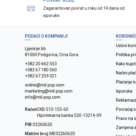
POVRAT ROBE
Zagarantovan povrat u roku od 14 dana od
isporuke.
PODACI O KOMPANIJI
KORISNIČ
Uslovi kori
Ljiješnje bb
81000 Podgorica, Crna Gora
Politika pr
+382 20 662 553
Kako kupit
+382 67 180 560
Načini pla
+382 67 259 021
Plaćanje 
online@mil-pop.com
marketing@mil-pop.com
Isporuka
info@mil-pop.com
Reklamaci
Račun
CKB 510-155-60
Povraćaj 
Hipotekarna banka 520-13214-09
Pravo na 
PIB:
02260620
Zamjena ar
Matični broj:
ME02260620