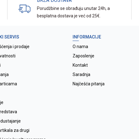
BRZA DOSTAVA
Porudžbine se obrađuju unutar 24h, a
besplatna dostava je već od 25€.
KI SERVIS
INFORMACIJE
šćenja i prodaje
O nama
ivatnosti
Zaposlenje
i
Kontakt
ćanja
Saradnja
karticama
Najčešća pitanja
je
sredstava
odustajanje
tikala za drugi