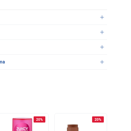
ama
20
%
20
%