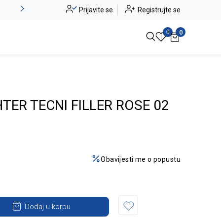
Alma Ras do -50%
Prijavite se
Registrujte se
Pogledaj više
0
0
TER TECNI FILLER ROSE 02
Obavijesti me o popustu
Dodaj u korpu