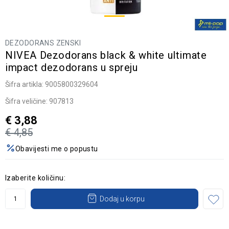
DEZODORANS ZENSKI
NIVEA Dezodorans black & white ultimate
impact dezodorans u spreju
Šifra artikla:
9005800329604
Šifra veličine:
907813
€
3,88
€
4,85
Obavijesti me o popustu
Izaberite količinu:
Dodaj u korpu