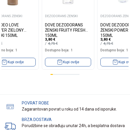
ORANS ZENSKI
DEZODORANS ZENSKI
DEZODORANS ZENS
S DEO LOVE
DOVE DEZODORANS
DOVE DEZODO
VER ZIELONY
ŽENSKI FRUITY FRESH
ŽENSKI POWER
KI 150ML
150ML
150ML
3,80
€
3,80
€
9
€
4,75
€
4,75
€
no boja:
1
Dostupno boja:
1
Dostupno boja:
1
Kupi ovdje
Kupi ovdje
Kupi ov
POVRAT ROBE
Zagarantovan povrat u roku od 14 dana od isporuke.
BRZA DOSTAVA
Porudžbine se obrađuju unutar 24h, a besplatna dostava