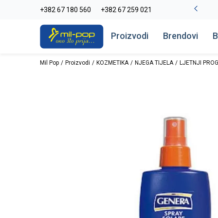
-20% na kompletan asortiman
+382 67 180 560
+382 67 259 021
Pogledaj više
Proizvodi
Brendovi
B
Mil Pop
Proizvodi
KOZMETIKA
NJEGA TIJELA
LJETNJI PRO