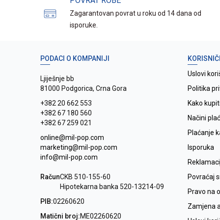
POVRAT ROBE
Zagarantovan povrat u roku od 14 dana od
isporuke.
PODACI O KOMPANIJI
KORISNIČ
Uslovi kori
Ljiješnje bb
81000 Podgorica, Crna Gora
Politika pr
+382 20 662 553
Kako kupit
+382 67 180 560
Načini pla
+382 67 259 021
Plaćanje 
online@mil-pop.com
marketing@mil-pop.com
Isporuka
info@mil-pop.com
Reklamaci
Račun
CKB 510-155-60
Povraćaj 
Hipotekarna banka 520-13214-09
Pravo na 
PIB:
02260620
Zamjena ar
Matični broj:
ME02260620