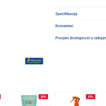
Specifikacija
Komentari
Provjeri dostupnost u radnj
20
%
25
%