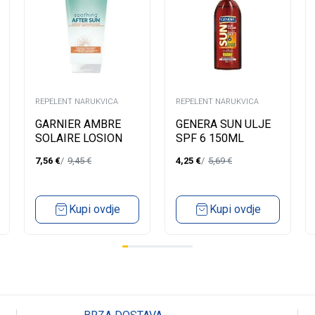
REPELENT NARUKVICA
REPELENT NARUKVICA
GARNIER AMBRE
GENERA SUN ULJE
SOLAIRE LOSION
SPF 6 150ML
AFTER SUN 200ML
7,56
€
9,45
€
4,25
€
5,69
€
Kupi ovdje
Kupi ovdje