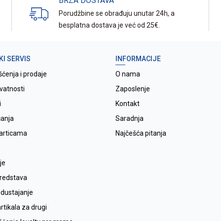
BRZA DOSTAVA
Porudžbine se obrađuju unutar 24h, a
besplatna dostava je već od 25€.
KI SERVIS
INFORMACIJE
šćenja i prodaje
O nama
ivatnosti
Zaposlenje
i
Kontakt
ćanja
Saradnja
karticama
Najčešća pitanja
je
sredstava
odustajanje
tikala za drugi