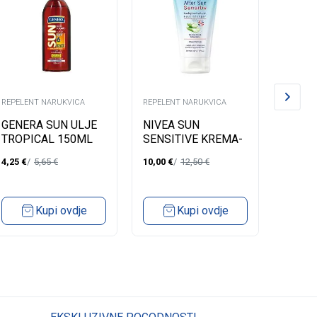
REPELENT NARUKVICA
REPELENT NARUKVICA
REPELEN
GENERA SUN ULJE
NIVEA SUN
BIOBA
TROPICAL 150ML
SENSITIVE KREMA-
MARM
GEL U TUBI ZA
BRZO 
4,25
€
5,65
€
10,00
€
12,50
€
1,91
€
POSLE SUNČANJA
BRON
175ML
30ML
Kupi ovdje
Kupi ovdje