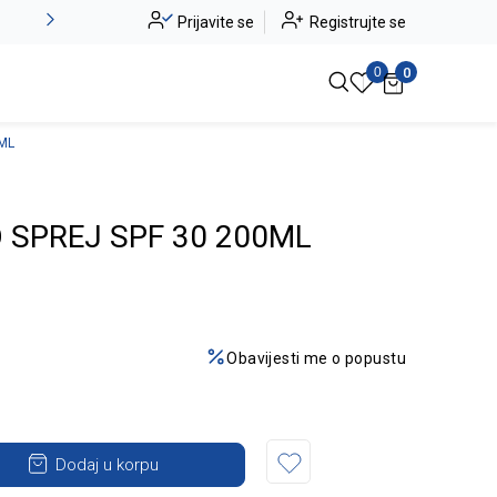
Alma Ras do -50%
Prijavite se
Registrujte se
Pogledaj više
0
0
0ML
 SPREJ SPF 30 200ML
Obavijesti me o popustu
Dodaj u korpu