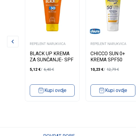
ICA
REPELENT NARUKVICA
REPELENT NARUKVICA
N
BLACK UP KREMA
CHICCO SUN 0+
0+
ZA SUNČANJE- SPF
KREMA SPF50
30/100ML
75ML
5,12
€
6,40
€
10,23
€
12,79
€
dje
Kupi ovdje
Kupi ovdje