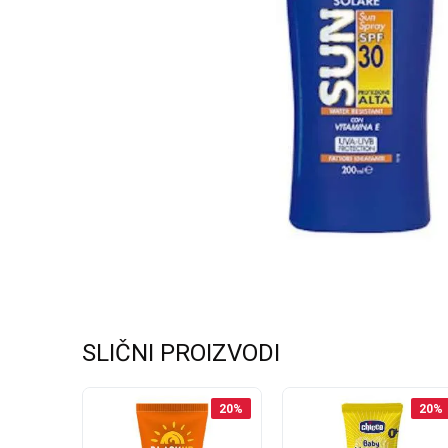
SLIČNI PROIZVODI
20
%
20
%
20
%