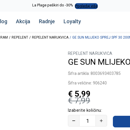
La Plage peškiri do -30%
Pogledaj više
log
Akcija
Radnje
Loyalty
GRAM
REPELENT
REPELENT NARUKVICA
GE SUN MLIJEKO SPREJ SPF 30 20
REPELENT NARUKVICA
GE SUN MLIJEKO
Šifra artikla:
8003693403785
Šifra veličine:
906240
€
5,99
€
7,99
Izaberite količinu: