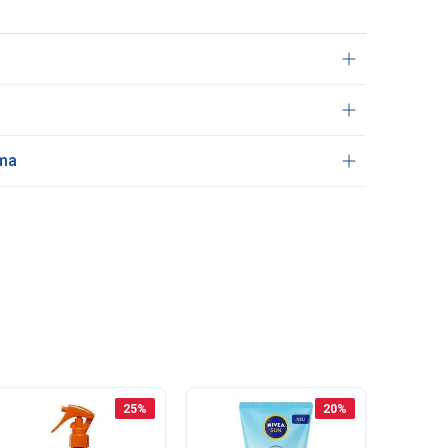
ama
25
%
20
%