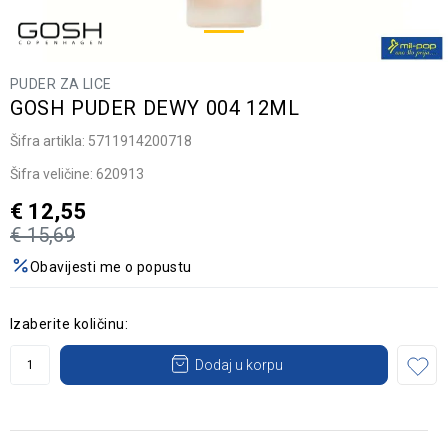
PUDER ZA LICE
GOSH PUDER DEWY 004 12ML
Šifra artikla:
5711914200718
Šifra veličine:
620913
€
12,55
€
15,69
Obavijesti me o popustu
Izaberite količinu:
Dodaj u korpu