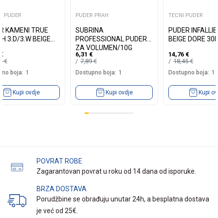
I PUDER
PUDER PRAH
TECNI PUDER
R KAMENI TRUE
SUBRINA
PUDER INFALLIB
H 3.D/3.W BEIGE
PROFESSIONAL PUDER
BEIGE DORE 30
ZA VOLUMEN/10G
€
6,31
€
14,76
€
05
€
7,89
€
18,45
€
no boja:
1
Dostupno boja:
1
Dostupno boja:
1
Kupi ovdje
Kupi ovdje
Kupi ov
POVRAT ROBE
Zagarantovan povrat u roku od 14 dana od isporuke.
BRZA DOSTAVA
Porudžbine se obrađuju unutar 24h, a besplatna dostava
je već od 25€.