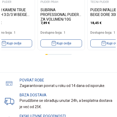
I PUDER
PUDER PRAH
TECNI PUDER
R KAMENI TRUE
SUBRINA
PUDER INFALLIB
H 3.D/3.W BEIGE
PROFESSIONAL PUDER
BEIGE DORE 30
ZA VOLUMEN/10G
€
7,89
€
18,45
€
no boja:
1
Dostupno boja:
1
Dostupno boja:
1
Kupi ovdje
Kupi ovdje
Kupi ov
POVRAT ROBE
Zagarantovan povrat u roku od 14 dana od isporuke.
BRZA DOSTAVA
Porudžbine se obrađuju unutar 24h, a besplatna dostava
je već od 25€.
EKSKLUZIVNE POGODNOSTI