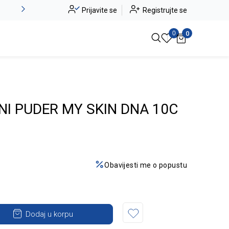
Alma Ras do -50%
Prijavite se
Registrujte se
Pogledaj više
0
0
NI PUDER MY SKIN DNA 10C
Obavijesti me o popustu
Dodaj u korpu