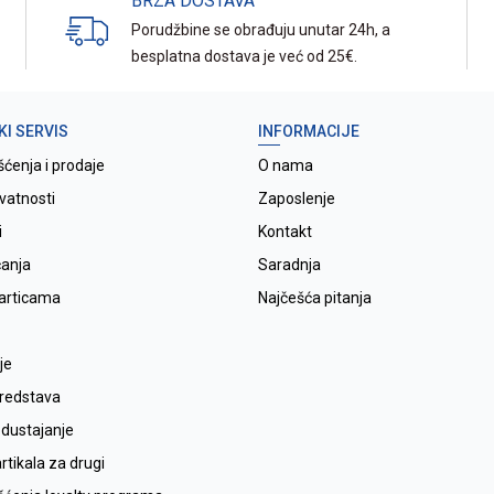
BRZA DOSTAVA
Porudžbine se obrađuju unutar 24h, a
besplatna dostava je već od 25€.
KI SERVIS
INFORMACIJE
šćenja i prodaje
O nama
ivatnosti
Zaposlenje
i
Kontakt
ćanja
Saradnja
karticama
Najčešća pitanja
je
sredstava
odustajanje
tikala za drugi