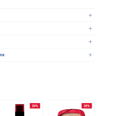
ama
20
%
20
%