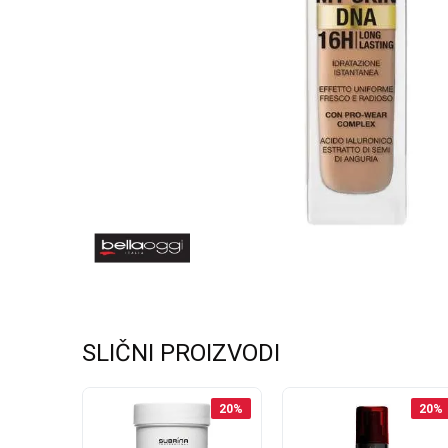
SLIČNI PROIZVODI
20
%
20
%
20
%