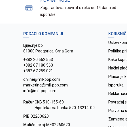
POVRAT ROBE
Zagarantovan povrat u roku od 14 dana od
isporuke.
PODACI O KOMPANIJI
KORISNIČ
Uslovi kori
Ljiješnje bb
81000 Podgorica, Crna Gora
Politika pr
+382 20 662 553
Kako kupit
+382 67 180 560
Načini pla
+382 67 259 021
Plaćanje 
online@mil-pop.com
marketing@mil-pop.com
Isporuka
info@mil-pop.com
Reklamaci
Račun
CKB 510-155-60
Povraćaj 
Hipotekarna banka 520-13214-09
Pravo na 
PIB:
02260620
Zamjena ar
Matični broj:
ME02260620