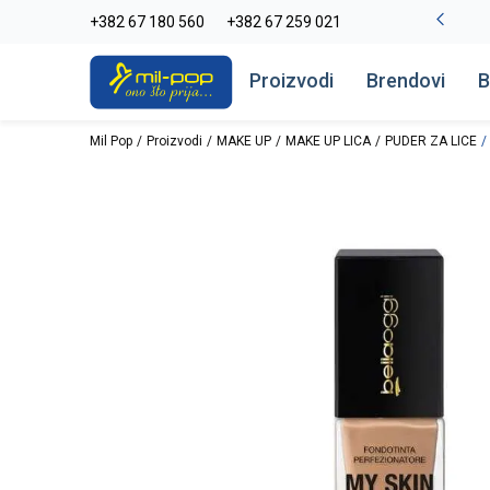
-20% na kompletan asortiman
+382 67 180 560
+382 67 259 021
Pogledaj više
Proizvodi
Brendovi
B
Mil Pop
Proizvodi
MAKE UP
MAKE UP LICA
PUDER ZA LICE