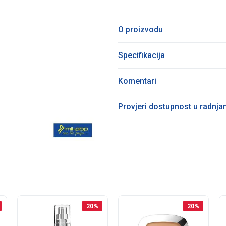
O proizvodu
Specifikacija
Komentari
Provjeri dostupnost u radnj
20
%
20
%