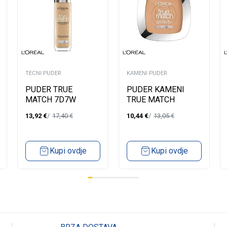
TECNI PUDER
KAMENI PUDER
PUDER TRUE
PUDER KAMENI
MATCH 7D7W
TRUE MATCH
GOLDEN AMBER
7.D/7.W CANNELLE
13,92
€
17,40
€
10,44
€
13,05
€
Kupi ovdje
Kupi ovdje