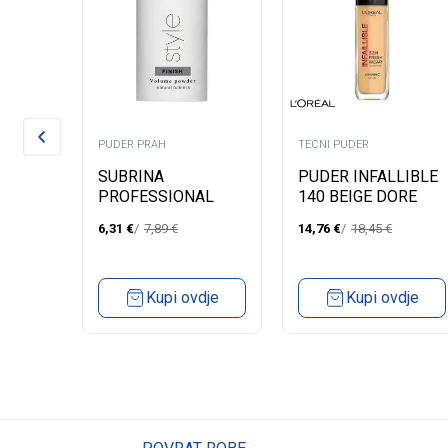
PUDER PRAH
TECNI PUDER
NI
SUBRINA
PUDER INFALLIBLE
PROFESSIONAL
140 BEIGE DORE
E DO
PUDER ZA
30ML
6,31
€
7,89
€
14,76
€
18,45
€
VOLUMEN/10G
dje
Kupi ovdje
Kupi ovdje