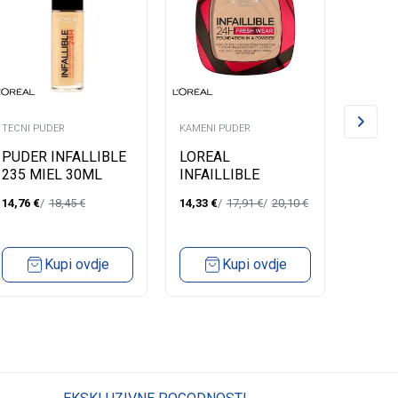
TECNI PUDER
KAMENI PUDER
TECNI P
PUDER INFALLIBLE
LOREAL
PUDER
235 MIEL 30ML
INFAILLIBLE
300 
KAMENI PUDER 24H
14,76
€
18,45
€
14,33
€
17,91
€
20,10
€
14,76
€
130 TRUE BEIGE
Kupi ovdje
Kupi ovdje