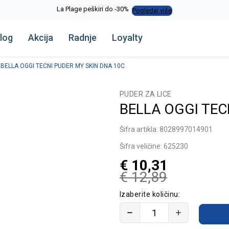
La Plage peškiri do -30%
Pogledaj više
log
Akcija
Radnje
Loyalty
BELLA OGGI TECNI PUDER MY SKIN DNA 10C
PUDER ZA LICE
BELLA OGGI TEC
Šifra artikla:
8028997014901
Šifra veličine:
625230
€
10,31
€
12,89
Izaberite količinu: