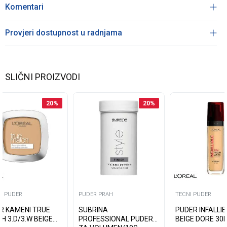
Komentari
Provjeri dostupnost u radnjama
SLIČNI PROIZVODI
20
%
20
%
I PUDER
PUDER PRAH
TECNI PUDER
R KAMENI TRUE
SUBRINA
PUDER INFALLIB
H 3.D/3.W BEIGE
PROFESSIONAL PUDER
BEIGE DORE 30