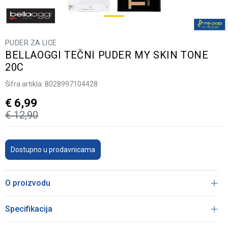
PUDER ZA LICE
BELLAOGGI TEČNI PUDER MY SKIN TONE
20C
Šifra artikla:
8028997104428
€
6,99
€
12,90
Dostupno u prodavnicama
O proizvodu
Specifikacija