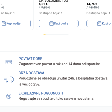
ZA VOLUMEN/10G
€
6,31
€
14,76
€
05
€
7,89
€
18,45
€
no boja:
1
Dostupno boja:
1
Dostupno boja:
1
Kupi ovdje
Kupi ovdje
Kupi ov
POVRAT ROBE
Zagarantovan povrat u roku od 14 dana od isporuke.
BRZA DOSTAVA
Porudžbine se obrađuju unutar 24h, a besplatna dostava
je već od 25€.
EKSKLUZIVNE POGODNOSTI
Registrujte se i budite u toku sa svim novostima.