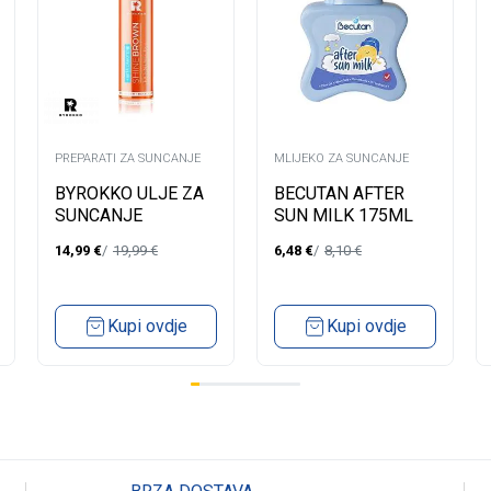
PREPARATI ZA SUNCANJE
MLIJEKO ZA SUNCANJE
BYROKKO ULJE ZA
BECUTAN AFTER
SUNCANJE
SUN MILK 175ML
CAROTEN
14,99
€
19,99
€
6,48
€
8,10
€
MAXIMISER 150ML
Kupi ovdje
Kupi ovdje