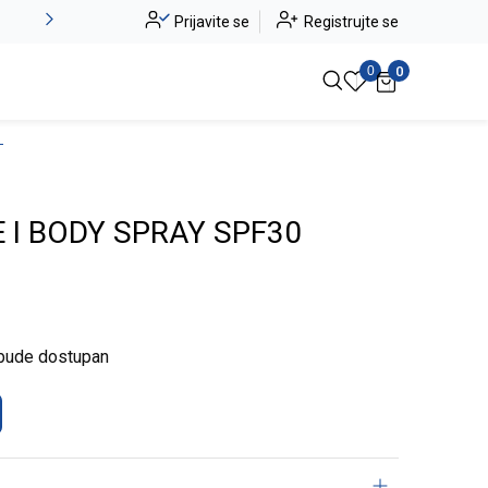
Alma Ras do -50%
Prijavite se
Registrujte se
Pogledaj više
0
0
L
 I BODY SPRAY SPF30
 bude dostupan