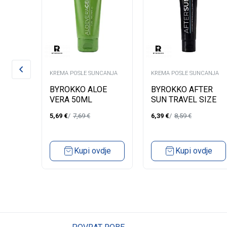
ANJE
KREMA POSLE SUNCANJA
KREMA POSLE SUNCANJA
SUN
BYROKKO ALOE
BYROKKO AFTER
VERA 50ML
SUN TRAVEL SIZE
SPF
5,69
€
7,69
€
6,39
€
8,59
€
dje
Kupi ovdje
Kupi ovdje