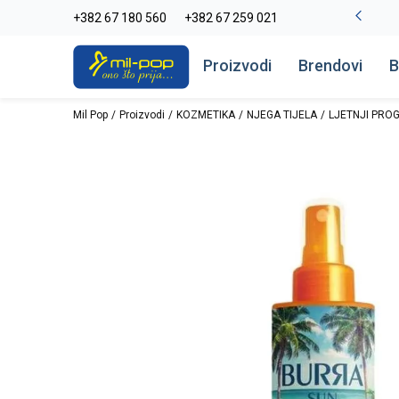
-20% na kompletan asortiman
+382 67 180 560
+382 67 259 021
Pogledaj više
Proizvodi
Brendovi
B
Mil Pop
Proizvodi
KOZMETIKA
NJEGA TIJELA
LJETNJI PRO