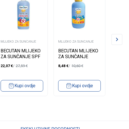
MLIJEKO ZA SUNCANJE
MLIJEKO ZA SUNCANJE
MLIJEKO
BECUTAN MLIJEKO
BECUTAN MLIJEKO
BLACK
ZA SUNČANJE SPF
ZA SUNČANJE
ZA S
50 270ML
SPF20 150 ML
30/2
22,07
€
27,59
€
8,48
€
10,60
€
21,35
€
Kupi ovdje
Kupi ovdje