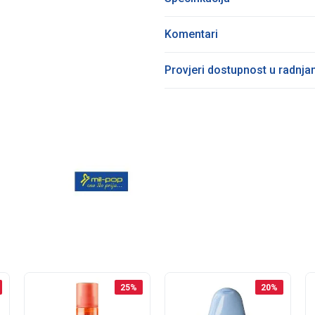
Komentari
Provjeri dostupnost u radnj
25
%
20
%