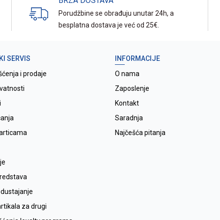
BRZA DOSTAVA
Porudžbine se obrađuju unutar 24h, a
besplatna dostava je već od 25€.
KI SERVIS
INFORMACIJE
šćenja i prodaje
O nama
ivatnosti
Zaposlenje
i
Kontakt
ćanja
Saradnja
karticama
Najčešća pitanja
je
sredstava
odustajanje
tikala za drugi