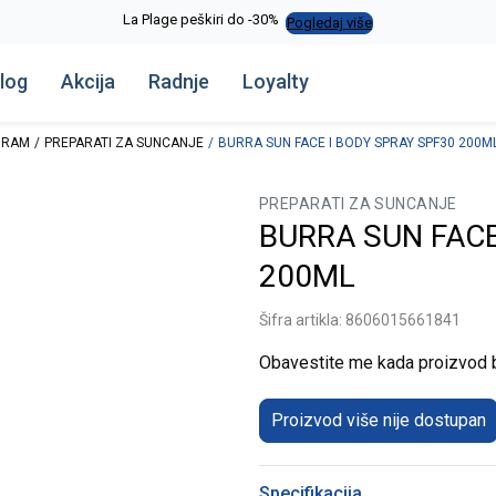
La Plage peškiri do -30%
Pogledaj više
log
Akcija
Radnje
Loyalty
GRAM
PREPARATI ZA SUNCANJE
BURRA SUN FACE I BODY SPRAY SPF30 200M
PREPARATI ZA SUNCANJE
BURRA SUN FACE
200ML
Šifra artikla:
8606015661841
Obavestite me kada proizvod
Proizvod više nije dostupan
Specifikacija