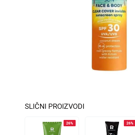
SLIČNI PROIZVODI
20
%
26
%
26
%