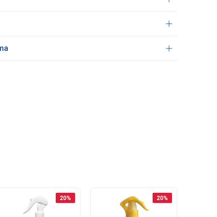
ama
20
%
20
%