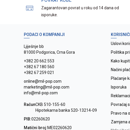
POVRAT ROBE
Zagarantovan povrat u roku od 14 dana od
isporuke.
PODACI O KOMPANIJI
KORISNIČ
Uslovi kori
Ljiješnje bb
81000 Podgorica, Crna Gora
Politika pr
+382 20 662 553
Kako kupit
+382 67 180 560
Načini pla
+382 67 259 021
Plaćanje 
online@mil-pop.com
marketing@mil-pop.com
Isporuka
info@mil-pop.com
Reklamaci
Račun
CKB 510-155-60
Povraćaj 
Hipotekarna banka 520-13214-09
Pravo na 
PIB:
02260620
Zamjena ar
Matični broj:
ME02260620