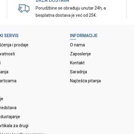
BRZA DOSTAVA
Porudžbine se obrađuju unutar 24h, a
besplatna dostava je već od 25€.
KI SERVIS
INFORMACIJE
šćenja i prodaje
O nama
ivatnosti
Zaposlenje
i
Kontakt
ćanja
Saradnja
karticama
Najčešća pitanja
je
sredstava
odustajanje
tikala za drugi