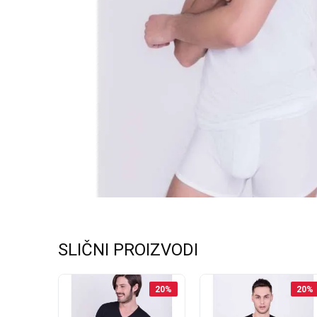
SLIČNI PROIZVODI
20
%
20
%
20
%