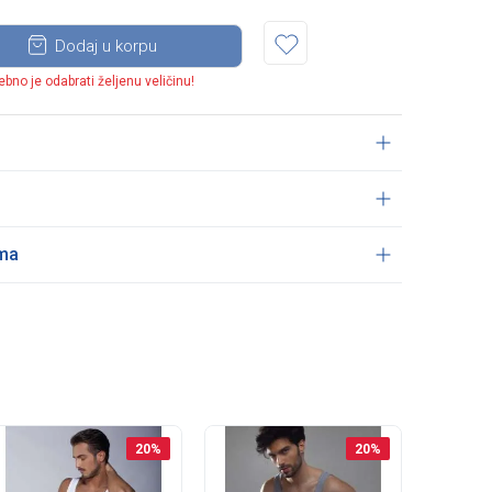
Dodaj u korpu
ebno je odabrati željenu veličinu!
ama
20
%
20
%