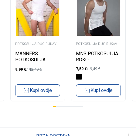
POTKOSULJA DUG RUKAV
POTKOSULJA DUG RUKAV
MNS POTKOSULJA
MANNERS
ROKO
POTKOSULJA
MUSKA ADO 2/1
7,59
€
9,49
€
9,99
€
12,49
€
Kupi ovdje
Kupi ovdje