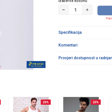
Izaberite količinu:
Potr
Specifikacija
Komentari
Provjeri dostupnost u radnj
20
%
20
%