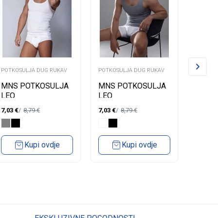
POTKOSULJA DUG RUKAV
POTKOSULJA DUG RUKAV
POTKOS
MNS POTKOSULJA
MNS POTKOSULJA
MNS 
LEO
LEO
ROKO
7,03
€
8,79
€
7,03
€
8,79
€
7,59
€
Kupi ovdje
Kupi ovdje