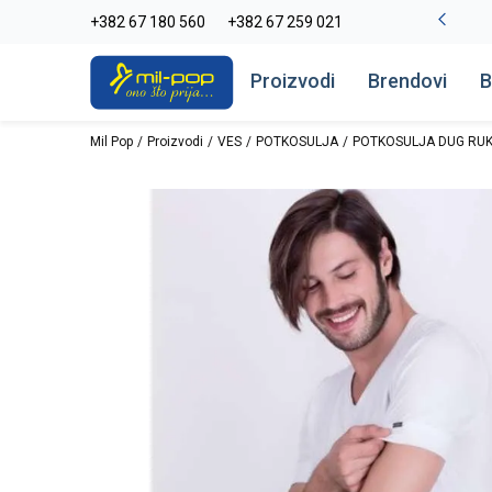
La Plage peškiri do -30%
+382 67 180 560
+382 67 259 021
Pogledaj više
Proizvodi
Brendovi
B
Mil Pop
Proizvodi
VES
POTKOSULJA
POTKOSULJA DUG RU