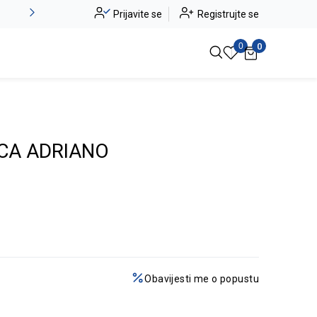
Novo u ponudi - Jadea
Prijavite se
Registrujte se
Pogledaj više
0
0
CA ADRIANO
Obavijesti me o popustu