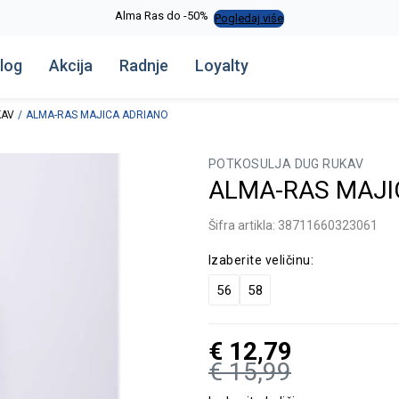
Alma Ras do -50%
Pogledaj više
log
Akcija
Radnje
Loyalty
KAV
ALMA-RAS MAJICA ADRIANO
POTKOSULJA DUG RUKAV
ALMA-RAS MAJI
Šifra artikla:
38711660323061
Izaberite veličinu:
56
58
€
12,79
€
15,99