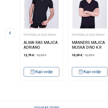
RUKAV
POTKOSULJA DUG RUKAV
POTKOSULJA DUG RUKAV
JICA
ALMA-RAS MAJICA
MANNERS MAJICA
IJELA
ADRIANO
MUSKA DINO K.R.
12,79
€
15,99
€
10,39
€
12,99
€
dje
Kupi ovdje
Kupi ovdje