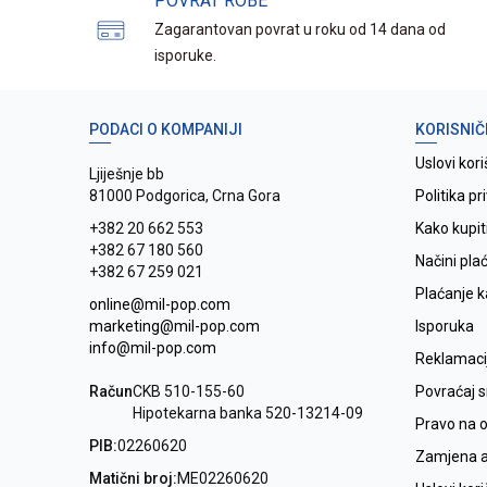
POVRAT ROBE
Zagarantovan povrat u roku od 14 dana od
isporuke.
PODACI O KOMPANIJI
KORISNIČ
Uslovi kori
Ljiješnje bb
81000 Podgorica, Crna Gora
Politika pr
+382 20 662 553
Kako kupit
+382 67 180 560
Načini pla
+382 67 259 021
Plaćanje 
online@mil-pop.com
marketing@mil-pop.com
Isporuka
info@mil-pop.com
Reklamaci
Račun
CKB 510-155-60
Povraćaj 
Hipotekarna banka 520-13214-09
Pravo na 
PIB:
02260620
Zamjena ar
Matični broj:
ME02260620