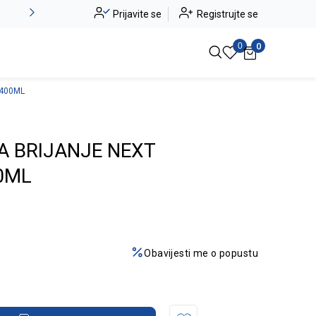
Alma Ras do -50%
Prijavite se
Registrujte se
Pogledaj više
0
0
 400ML
A BRIJANJE NEXT
0ML
Obavijesti me o popustu