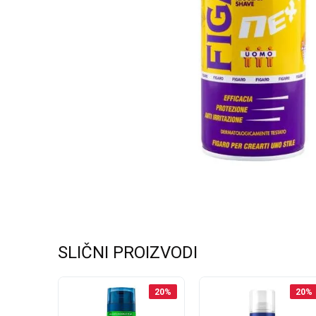
SLIČNI PROIZVODI
26
%
20
%
20
%