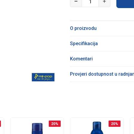
O proizvodu
Specifikacija
Komentari
Provjeri dostupnost u radnj
20
%
20
%