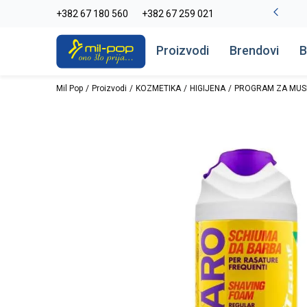
-20% na kompletan asortiman
+382 67 180 560
+382 67 259 021
Pogledaj više
Proizvodi
Brendovi
B
Mil Pop
Proizvodi
KOZMETIKA
HIGIJENA
PROGRAM ZA MUS