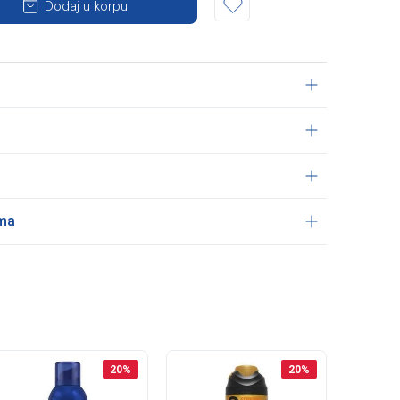
Dodaj u korpu
ama
20
%
20
%