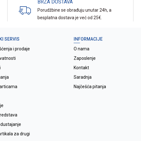
BRZA DOSTAVA
Porudžbine se obrađuju unutar 24h, a
besplatna dostava je već od 25€.
KI SERVIS
INFORMACIJE
šćenja i prodaje
O nama
ivatnosti
Zaposlenje
i
Kontakt
ćanja
Saradnja
karticama
Najčešća pitanja
je
sredstava
odustajanje
tikala za drugi