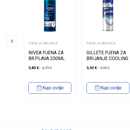
PJENE ZA BRIJANJE
PJENE ZA BRIJANJE
A ZA
NIVEA PJENA ZA
GILLETE PJENA ZA
0ML
BR.PLAVA 200ML
BRIJANJE COOLING
200ML
3,83
€
4,79
€
3,92
€
4,90
€
dje
Kupi ovdje
Kupi ovdje