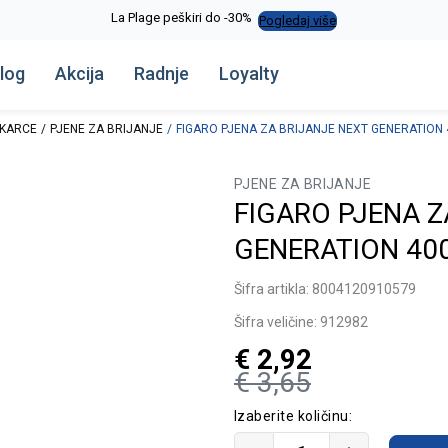
La Plage peškiri do -30%
Pogledaj više
log
Akcija
Radnje
Loyalty
KARCE
PJENE ZA BRIJANJE
FIGARO PJENA ZA BRIJANJE NEXT GENERATION
PJENE ZA BRIJANJE
FIGARO PJENA Z
GENERATION 40
Šifra artikla:
8004120910579
Šifra veličine:
912982
€
2,92
€
3,65
Izaberite količinu: