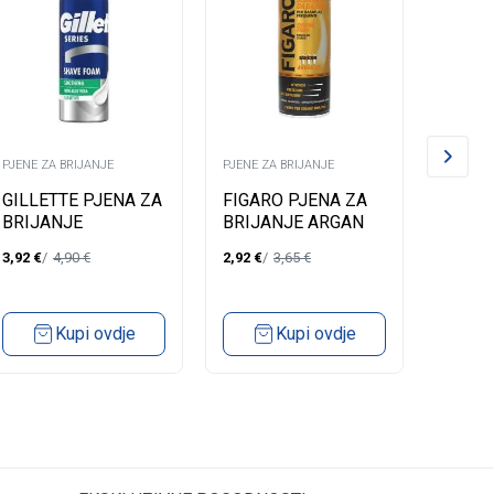
PJENE ZA BRIJANJE
PJENE ZA BRIJANJE
PJENE Z
GILLETTE PJENA ZA
FIGARO PJENA ZA
FIGAR
BRIJANJE
BRIJANJE ARGAN
BRIJA
SOOTHING 200ML
OIL 400ML
MENT
3,92
€
4,90
€
2,92
€
3,65
€
2,92
€
Kupi ovdje
Kupi ovdje