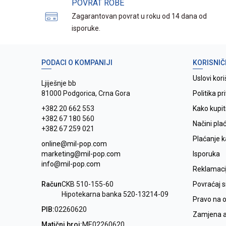
POVRAT ROBE
Zagarantovan povrat u roku od 14 dana od
isporuke.
PODACI O KOMPANIJI
KORISNIČ
Uslovi kori
Ljiješnje bb
81000 Podgorica, Crna Gora
Politika pr
+382 20 662 553
Kako kupit
+382 67 180 560
Načini pla
+382 67 259 021
Plaćanje 
online@mil-pop.com
marketing@mil-pop.com
Isporuka
info@mil-pop.com
Reklamaci
Račun
CKB 510-155-60
Povraćaj 
Hipotekarna banka 520-13214-09
Pravo na 
PIB:
02260620
Zamjena ar
Matični broj:
ME02260620