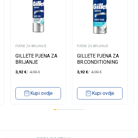
PJENE ZA BRIJANJE
PJENE ZA BRIJANJE
GILLETE PJENA ZA
GILLETE PJENA ZA
BRIJANJE
BR.CONDITIONING
REVITALISING
200ML
3,92
€
4,90
€
3,92
€
4,90
€
200ML
Kupi ovdje
Kupi ovdje