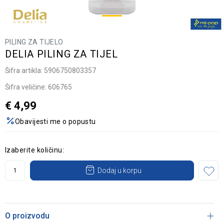
PILING ZA TIJELO
DELIA PILING ZA TIJEL
Šifra artikla:
5906750803357
Šifra veličine:
606765
€
4,99
Obavijesti me o popustu
Izaberite količinu:
Dodaj u korpu
O proizvodu