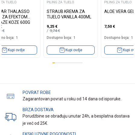
 ZA TIJELO
PILING ZA TIJELO
PILING ZA TIJELO
AR THALASSO
STRAUB KREMA ZA
ALOE VERA GEL
NG ZA EFEKTOM
TIJELO VANILLA 400ML
AZE KOZE 600G
€
9,25
€
7,50
€
85
€
9,74
€
no boja:
1
Dostupno boja:
1
Dostupno boja:
1
Kupi ovdje
Kupi ovdje
Kupi ov
POVRAT ROBE
Zagarantovan povrat u roku od 14 dana od isporuke.
BRZA DOSTAVA
Porudžbine se obrađuju unutar 24h, a besplatna dostava
je već od 25€.
EKSKLUZIVNE POGODNOSTI