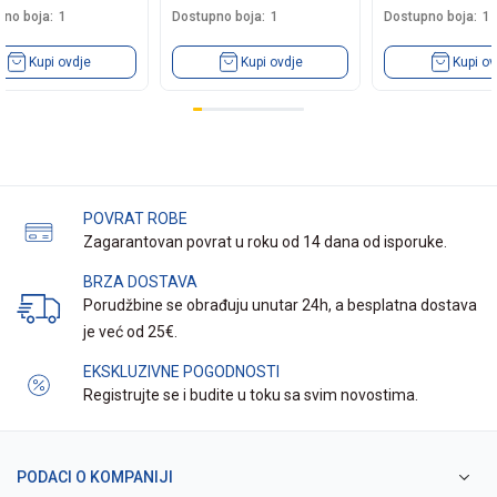
no boja:
1
Dostupno boja:
1
Dostupno boja:
1
Kupi ovdje
Kupi ovdje
Kupi ov
POVRAT ROBE
Zagarantovan povrat u roku od 14 dana od isporuke.
BRZA DOSTAVA
Porudžbine se obrađuju unutar 24h, a besplatna dostava
je već od 25€.
EKSKLUZIVNE POGODNOSTI
Registrujte se i budite u toku sa svim novostima.
PODACI O KOMPANIJI