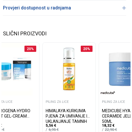
Provjeri dostupnost u radnjama
SLIČNI PROIZVODI
20
%
20
%
 ZA LICE
PILING ZA LICE
PILING ZA LICE
ROGENA HYDRO
HIMALAYA KURKUMA
MEDICUBE HYA
T GEL-CREAM
PJENA ZA UMIVANJE I
CERAMIDE JEL
UKLANJANJE TAMNIH
50ML
€
5,56
€
18,32
€
MRLJA 150ML
35
€
6,95
€
22,90
€