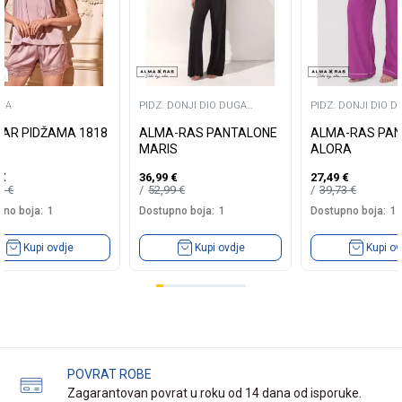
MA
PIDZ. DONJI DIO DUGA
PIDZ. DONJI DIO D
NOGAVICA
NOGAVICA
AR PIDŽAMA 1818
ALMA-RAS PANTALONE
ALMA-RAS PA
MARIS
ALORA
€
36,99
€
27,49
€
99
€
52,99
€
39,73
€
no boja:
1
Dostupno boja:
1
Dostupno boja:
1
Kupi ovdje
Kupi ovdje
Kupi ov
POVRAT ROBE
Zagarantovan povrat u roku od 14 dana od isporuke.