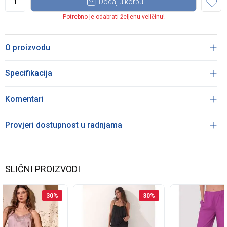
Dodaj u korpu
Potrebno je odabrati željenu veličinu!
O proizvodu
Specifikacija
Komentari
Provjeri dostupnost u radnjama
SLIČNI PROIZVODI
30
%
30
%