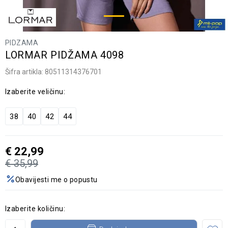
PIDZAMA
LORMAR PIDŽAMA 4098
Šifra artikla:
80511314376701
Izaberite veličinu:
38
40
42
44
€
22,99
€
35,99
Obavijesti me o popustu
Izaberite količinu: