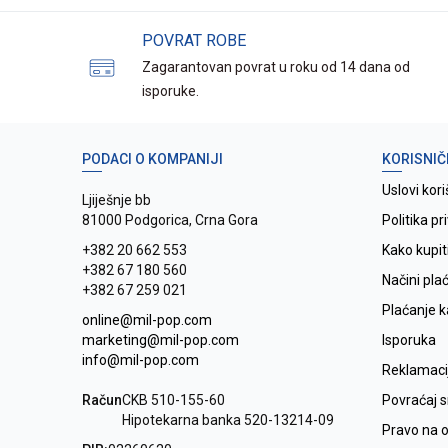
POVRAT ROBE
Zagarantovan povrat u roku od 14 dana od
isporuke.
PODACI O KOMPANIJI
KORISNIČ
Uslovi kori
Ljiješnje bb
81000 Podgorica, Crna Gora
Politika pr
+382 20 662 553
Kako kupit
+382 67 180 560
Načini pla
+382 67 259 021
Plaćanje 
online@mil-pop.com
marketing@mil-pop.com
Isporuka
info@mil-pop.com
Reklamaci
Račun
CKB 510-155-60
Povraćaj 
Hipotekarna banka 520-13214-09
Pravo na 