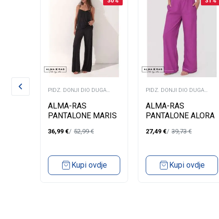
31
%
30
%
31
%
PIDZ. DONJI DIO DUGA
PIDZ. DONJI DIO DUGA
NOGAVICA
NOGAVICA
ŽAMA
ALMA-RAS
ALMA-RAS
PANTALONE MARIS
PANTALONE ALORA
36,99
€
52,99
€
27,49
€
39,73
€
dje
Kupi ovdje
Kupi ovdje