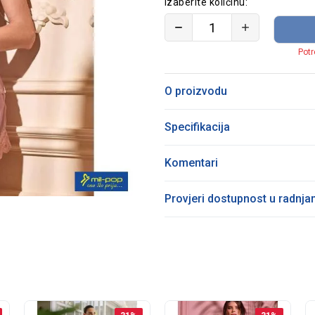
Izaberite količinu:
Potr
O proizvodu
Specifikacija
Komentari
Provjeri dostupnost u radnj