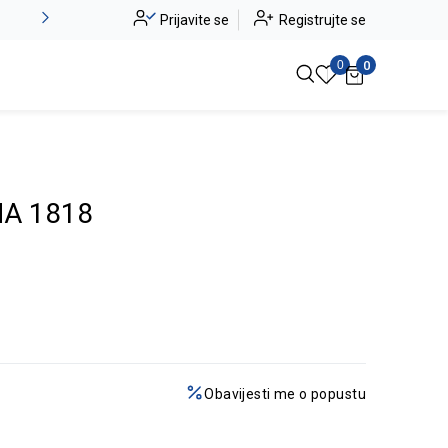
Alma Ras do -50%
Prijavite se
Registrujte se
Pogledaj više
0
0
A 1818
Obavijesti me o popustu