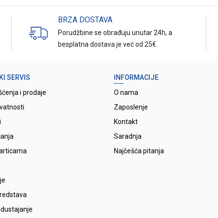
BRZA DOSTAVA
Porudžbine se obrađuju unutar 24h, a
besplatna dostava je već od 25€.
KI SERVIS
INFORMACIJE
šćenja i prodaje
O nama
ivatnosti
Zaposlenje
i
Kontakt
ćanja
Saradnja
karticama
Najčešća pitanja
je
sredstava
odustajanje