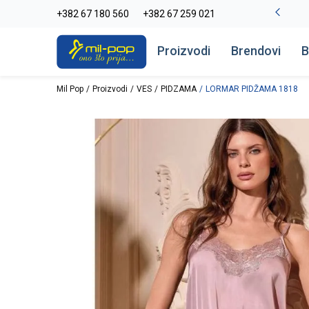
-20% na kompletan asortiman
+382 67 180 560
+382 67 259 021
Pogledaj više
Proizvodi
Brendovi
B
Mil Pop
Proizvodi
VES
PIDZAMA
LORMAR PIDŽAMA 1818