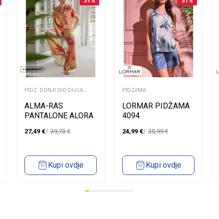
31
%
31
%
PIDZ. DONJI DIO DUGA
PIDZAMA
NOGAVICA
ALMA-RAS
LORMAR PIDŽAMA
PANTALONE ALORA
4094
27,49
€
39,73
€
24,99
€
35,99
€
Kupi ovdje
Kupi ovdje