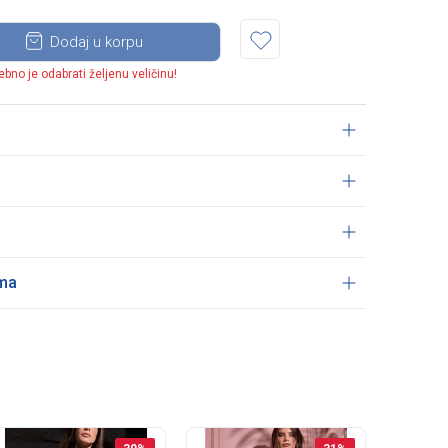
Dodaj u korpu
ebno je odabrati željenu veličinu!
ama