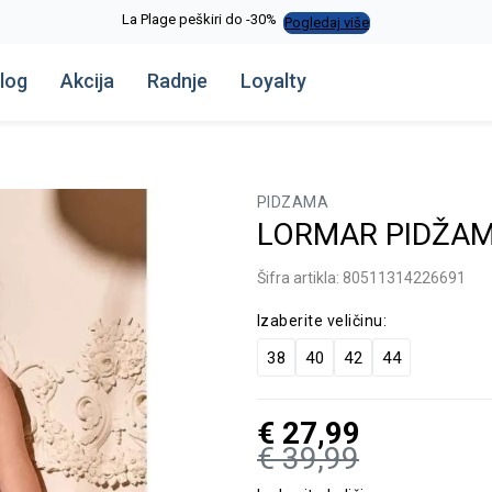
La Plage peškiri do -30%
Pogledaj više
log
Akcija
Radnje
Loyalty
PIDZAMA
LORMAR PIDŽAM
Šifra artikla:
80511314226691
Izaberite veličinu:
38
40
42
44
€
27,99
€
39,99