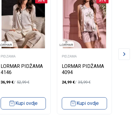
30
%
31
%
PIDZAMA
PIDZAMA
PIDZAM
LORMAR PIDŽAMA
LORMAR PIDŽAMA
LORM
4146
4094
4065
36,99
€
52,99
€
24,99
€
35,99
€
24,99
€
Kupi ovdje
Kupi ovdje