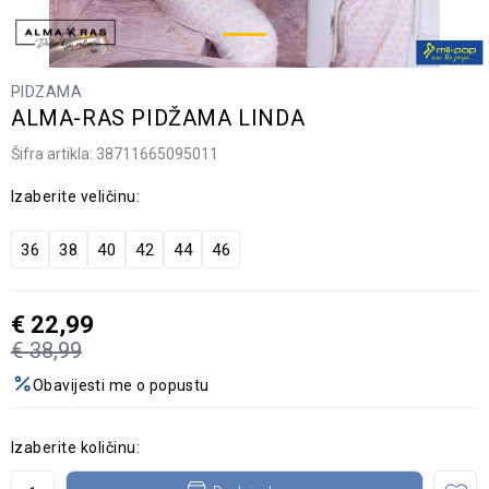
PIDZAMA
ALMA-RAS PIDŽAMA LINDA
Šifra artikla:
38711665095011
Izaberite veličinu:
36
38
40
42
44
46
€
22,99
€
38,99
Obavijesti me o popustu
Izaberite količinu: