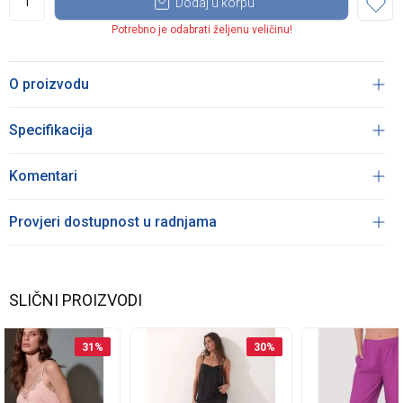
Dodaj u korpu
Potrebno je odabrati željenu veličinu!
O proizvodu
Specifikacija
Komentari
Provjeri dostupnost u radnjama
SLIČNI PROIZVODI
31
%
30
%