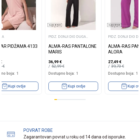
MA
PIDZ. DONJI DIO DUGA
PIDZ. DONJI DIO D
NOGAVICA
NOGAVICA
AR PIDŽAMA 4133
ALMA-RAS PANTALONE
ALMA-RAS PA
MARIS
ALORA
€
36,99
€
27,49
€
99
€
52,99
€
39,73
€
no boja:
1
Dostupno boja:
1
Dostupno boja:
1
Kupi ovdje
Kupi ovdje
Kupi ov
POVRAT ROBE
Zagarantovan povrat u roku od 14 dana od isporuke.