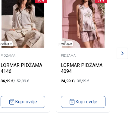
30
%
31
%
PIDZAMA
PIDZAMA
PIDZAM
LORMAR PIDŽAMA
LORMAR PIDŽAMA
LORM
4146
4094
4065
36,99
€
52,99
€
24,99
€
35,99
€
24,99
€
Kupi ovdje
Kupi ovdje