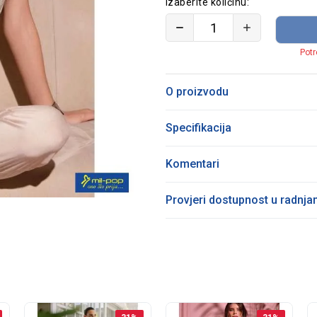
Izaberite količinu:
Potr
O proizvodu
Specifikacija
Komentari
Provjeri dostupnost u radnj