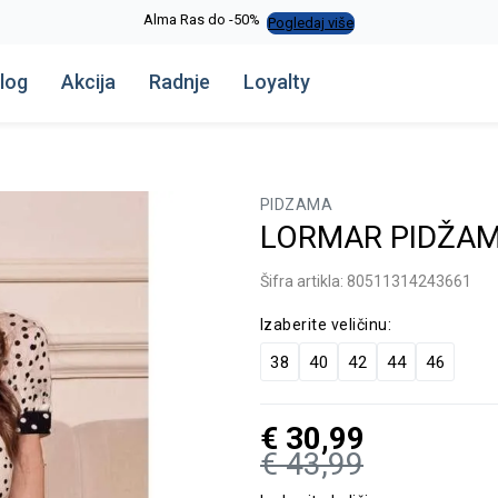
Alma Ras do -50%
Pogledaj više
log
Akcija
Radnje
Loyalty
PIDZAMA
LORMAR PIDŽAM
Šifra artikla:
80511314243661
Izaberite veličinu:
38
40
42
44
46
€
30,99
€
43,99