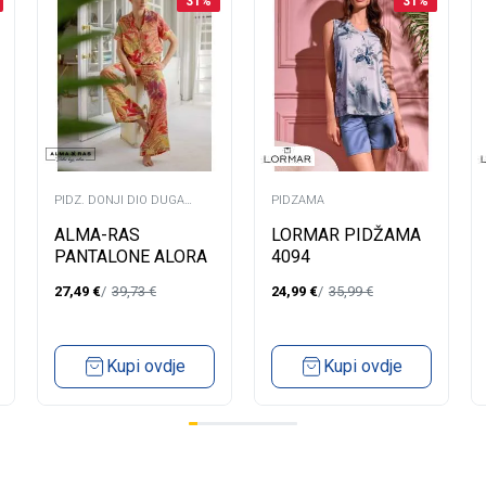
31
%
31
%
PIDZ. DONJI DIO DUGA
PIDZAMA
NOGAVICA
ALMA-RAS
LORMAR PIDŽAMA
PANTALONE ALORA
4094
27,49
€
39,73
€
24,99
€
35,99
€
Kupi ovdje
Kupi ovdje