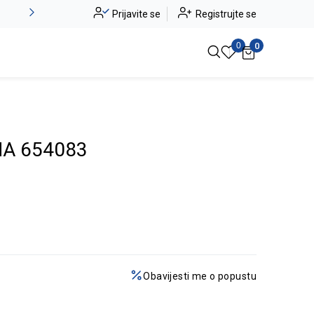
Novo u ponudi - Jadea
Prijavite se
Registrujte se
Pogledaj više
0
0
A 654083
Obavijesti me o popustu