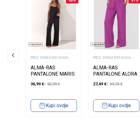
31
%
30
%
31
%
PIDZ. DONJI DIO DUGA
PIDZ. DONJI DIO DUGA
NOGAVICA
NOGAVICA
ŽAMA
ALMA-RAS
ALMA-RAS
PANTALONE MARIS
PANTALONE ALORA
36,99
€
52,99
€
27,49
€
39,73
€
dje
Kupi ovdje
Kupi ovdje