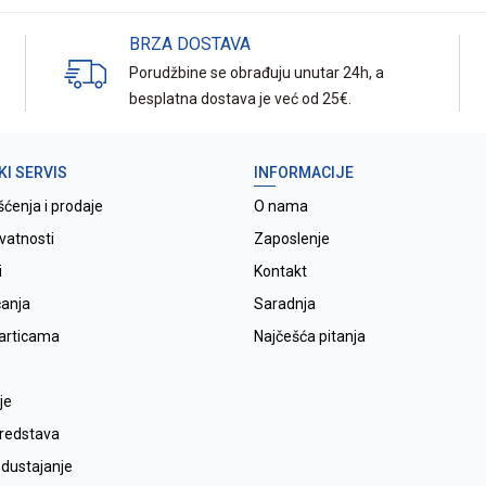
BRZA DOSTAVA
Porudžbine se obrađuju unutar 24h, a
besplatna dostava je već od 25€.
KI SERVIS
INFORMACIJE
šćenja i prodaje
O nama
ivatnosti
Zaposlenje
i
Kontakt
ćanja
Saradnja
karticama
Najčešća pitanja
je
sredstava
odustajanje