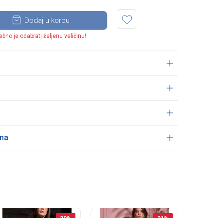
Dodaj u korpu
ebno je odabrati željenu veličinu!
ama