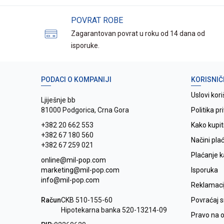
POVRAT ROBE
Zagarantovan povrat u roku od 14 dana od
isporuke.
PODACI O KOMPANIJI
KORISNIČ
Uslovi kori
Ljiješnje bb
81000 Podgorica, Crna Gora
Politika pr
+382 20 662 553
Kako kupit
+382 67 180 560
Načini pla
+382 67 259 021
Plaćanje 
online@mil-pop.com
marketing@mil-pop.com
Isporuka
info@mil-pop.com
Reklamaci
Račun
CKB 510-155-60
Povraćaj 
Hipotekarna banka 520-13214-09
Pravo na 