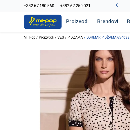
La Plage peškiri do -30%
+382 67 180 560
+382 67 259 021
Pogledaj više
Proizvodi
Brendovi
B
Mil Pop
Proizvodi
VES
PIDZAMA
LORMAR PIDŽAMA 654083