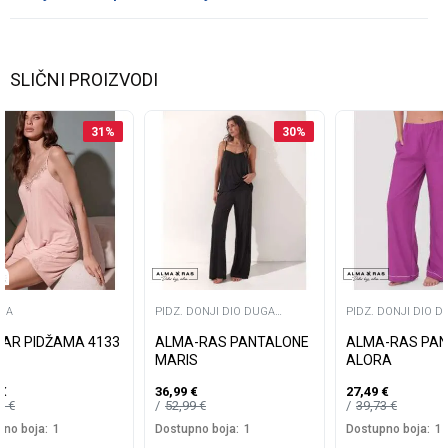
SLIČNI PROIZVODI
31
%
30
%
MA
PIDZ. DONJI DIO DUGA
PIDZ. DONJI DIO D
NOGAVICA
NOGAVICA
AR PIDŽAMA 4133
ALMA-RAS PANTALONE
ALMA-RAS PA
MARIS
ALORA
€
36,99
€
27,49
€
99
€
52,99
€
39,73
€
no boja:
1
Dostupno boja:
1
Dostupno boja:
1