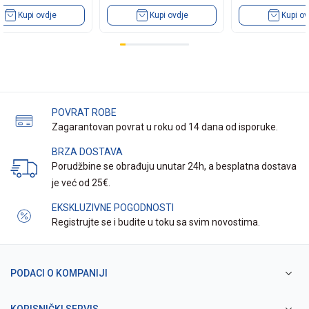
Kupi ovdje
Kupi ovdje
Kupi ov
POVRAT ROBE
Zagarantovan povrat u roku od 14 dana od isporuke.
BRZA DOSTAVA
Porudžbine se obrađuju unutar 24h, a besplatna dostava
je već od 25€.
EKSKLUZIVNE POGODNOSTI
Registrujte se i budite u toku sa svim novostima.
PODACI O KOMPANIJI