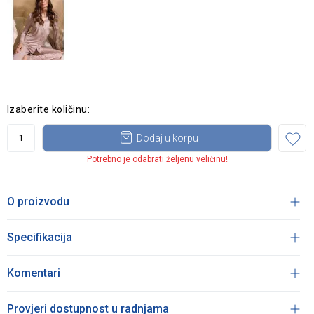
Izaberite količinu:
Dodaj u korpu
Potrebno je odabrati željenu veličinu!
O proizvodu
Specifikacija
Komentari
Provjeri dostupnost u radnjama