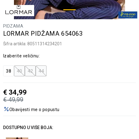
PIDZAMA
LORMAR PIDŽAMA 654063
Šifra artikla:
80511314234201
Izaberite veličinu:
38
40
42
44
€
34,99
€
49,99
Obavijesti me o popustu
DOSTUPNO U VIŠE BOJA: