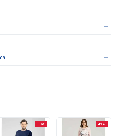
ama
30
%
41
%