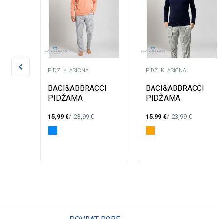
PIDZ. KLASICNA
PIDZ. KLASICNA
A
BACI&ABBRACCI
BACI&ABBRACCI
PIDŽAMA
PIDŽAMA
BAPU199-1
BAPU199-1
15,99
€
23,99
€
15,99
€
23,99
€