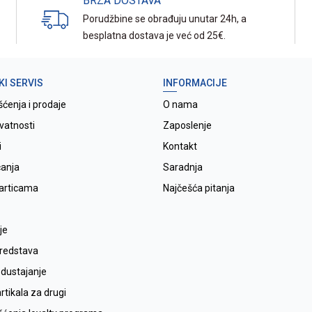
BRZA DOSTAVA
Porudžbine se obrađuju unutar 24h, a
besplatna dostava je već od 25€.
KI SERVIS
INFORMACIJE
šćenja i prodaje
O nama
ivatnosti
Zaposlenje
i
Kontakt
ćanja
Saradnja
karticama
Najčešća pitanja
je
sredstava
odustajanje
tikala za drugi