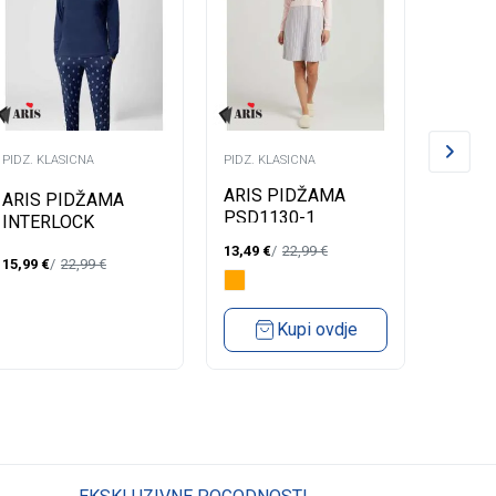
PIDZ. KLASICNA
PIDZ. KLASICNA
PIDZ. K
ARIS PIDŽAMA
ARIS 
ARIS PIDŽAMA
PSD1130-1
PSD1
INTERLOCK
13,49
€
22,99
€
13,49
€
15,99
€
22,99
€
Kupi ovdje