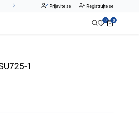
Alma Ras do -50%
Prijavite se
Registrujte se
Pogledaj više
0
0
SU725-1