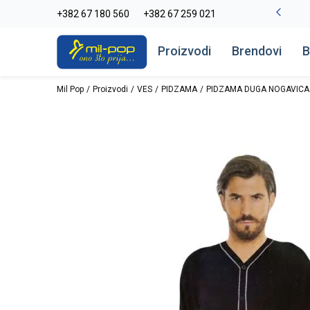
-20% na kompletan asortiman
+382 67 180 560
+382 67 259 021
Pogledaj više
Proizvodi
Brendovi
B
Mil Pop
Proizvodi
VES
PIDZAMA
PIDZAMA DUGA NOGAVICA