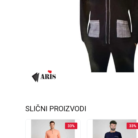
SLIČNI PROIZVODI
35
%
33
%
33
%