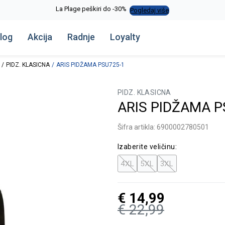
La Plage peškiri do -30%
Pogledaj više
log
Akcija
Radnje
Loyalty
PIDZ. KLASICNA
ARIS PIDŽAMA PSU725-1
PIDZ. KLASICNA
ARIS PIDŽAMA P
Šifra artikla:
6900002780501
Izaberite veličinu:
4XL
5XL
3XL
€
14,99
€
22,99