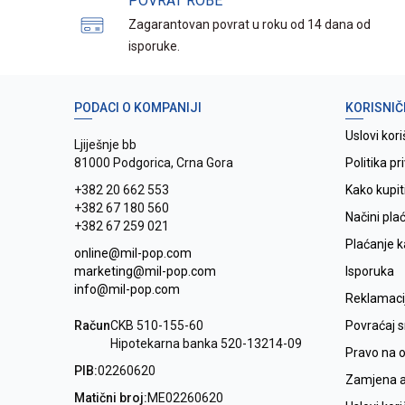
POVRAT ROBE
Zagarantovan povrat u roku od 14 dana od
isporuke.
PODACI O KOMPANIJI
KORISNIČ
Uslovi kori
Ljiješnje bb
81000 Podgorica, Crna Gora
Politika pr
+382 20 662 553
Kako kupit
+382 67 180 560
Načini pla
+382 67 259 021
Plaćanje 
online@mil-pop.com
marketing@mil-pop.com
Isporuka
info@mil-pop.com
Reklamaci
Račun
CKB 510-155-60
Povraćaj 
Hipotekarna banka 520-13214-09
Pravo na 
PIB:
02260620
Zamjena ar
Matični broj:
ME02260620