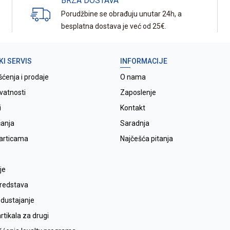
BRZA DOSTAVA
Porudžbine se obrađuju unutar 24h, a
besplatna dostava je već od 25€.
KI SERVIS
INFORMACIJE
šćenja i prodaje
O nama
ivatnosti
Zaposlenje
i
Kontakt
ćanja
Saradnja
karticama
Najčešća pitanja
je
sredstava
odustajanje
tikala za drugi