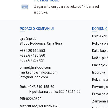
POVRAT ROBE
Zagarantovan povrat u roku od 14 dana od
isporuke.
PODACI O KOMPANIJI
KORISNIČ
Uslovi kori
Ljiješnje bb
81000 Podgorica, Crna Gora
Politika pr
+382 20 662 553
Kako kupit
+382 67 180 560
Načini pla
+382 67 259 021
Plaćanje 
online@mil-pop.com
marketing@mil-pop.com
Isporuka
info@mil-pop.com
Reklamaci
Račun
CKB 510-155-60
Povraćaj 
Hipotekarna banka 520-13214-09
Pravo na 
PIB:
02260620
Zamjena ar
Matični broj:
ME02260620