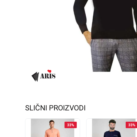
SLIČNI PROIZVODI
35
%
33
%
33
%