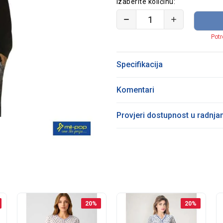
Izaberite količinu:
Potr
Specifikacija
Komentari
Provjeri dostupnost u radnj
20
%
20
%