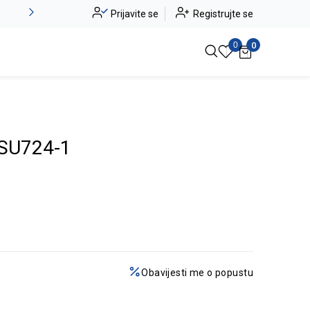
Alma Ras do -50%
Prijavite se
Registrujte se
Pogledaj više
0
0
SU724-1
Obavijesti me o popustu