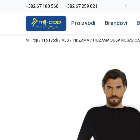
-20% na kompletan asortiman
+382 67 180 560
+382 67 259 021
Pogledaj više
Proizvodi
Brendovi
B
Mil Pop
Proizvodi
VES
PIDZAMA
PIDZAMA DUGA NOGAVICA