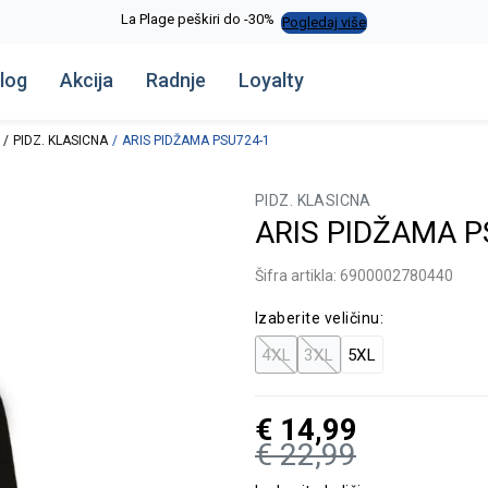
La Plage peškiri do -30%
Pogledaj više
log
Akcija
Radnje
Loyalty
PIDZ. KLASICNA
ARIS PIDŽAMA PSU724-1
PIDZ. KLASICNA
ARIS PIDŽAMA P
Šifra artikla:
6900002780440
Izaberite veličinu:
4XL
3XL
5XL
€
14,99
€
22,99