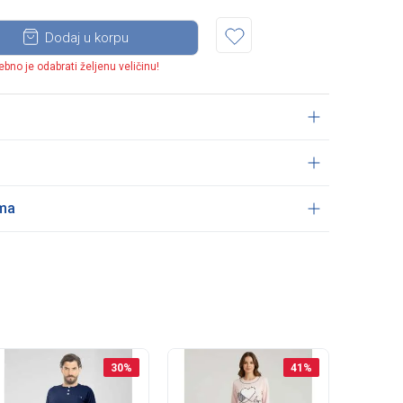
Dodaj u korpu
ebno je odabrati željenu veličinu!
ama
30
%
41
%