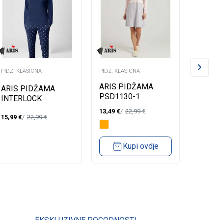
PIDZ. KLASICNA
PIDZ. KLASICNA
PIDZ. K
ARIS PIDŽAMA
ARIS 
ARIS PIDŽAMA
PSD1130-1
PSD1
INTERLOCK
13,49
€
22,99
€
13,49
€
15,99
€
22,99
€
Kupi ovdje