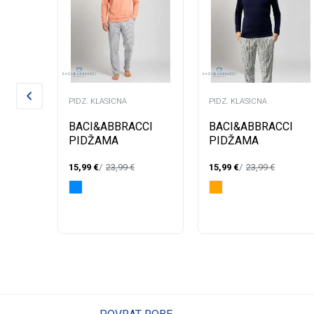
PIDZ. KLASICNA
PIDZ. KLASICNA
A
BACI&ABBRACCI
BACI&ABBRACCI
PIDŽAMA
PIDŽAMA
BAPU199-1
BAPU199-1
15,99
€
23,99
€
15,99
€
23,99
€