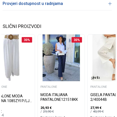
Provjeri dostupnost u radnjama
SLIČNI PROIZVODI
30
%
30
%
LONE
PANTALONE
PANTALONE
MODA ITALIANA
GISELA PANTA
ALONE MODA
PANTALONE121518KK
2/40044B
ANA 1085ZYI P/LJ
20,93
€
27,99
€
29,90
€
40,99
€
€
90
€