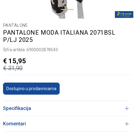
PANTALONE
PANTALONE MODA ITALIANA 2071BSL
P/LJ 2025
Šifra artikla:
6900002878543
€
15,95
€
31,90
Dostupno u prodavnicama
Specifikacija
Komentari