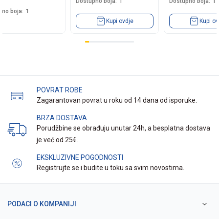
Dostupno boja:
1
Dostupno boja:
1
no boja:
1
Kupi ovdje
Kupi ov
POVRAT ROBE
Zagarantovan povrat u roku od 14 dana od isporuke.
BRZA DOSTAVA
Porudžbine se obrađuju unutar 24h, a besplatna dostava
je već od 25€.
EKSKLUZIVNE POGODNOSTI
Registrujte se i budite u toku sa svim novostima.
PODACI O KOMPANIJI