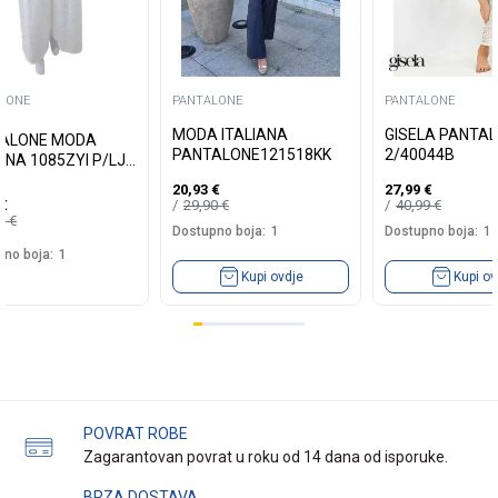
LONE
PANTALONE
PANTALONE
MODA ITALIANA
GISELA PANTA
ALONE MODA
PANTALONE121518KK
2/40044B
ANA 1085ZYI P/LJ
20,93
€
27,99
€
29,90
€
40,99
€
€
90
€
Dostupno boja:
1
Dostupno boja:
1
no boja:
1
Kupi ovdje
Kupi ov
POVRAT ROBE
Zagarantovan povrat u roku od 14 dana od isporuke.
BRZA DOSTAVA