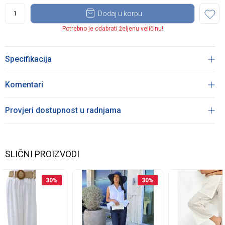
Dodaj u korpu
Potrebno je odabrati željenu veličinu!
Specifikacija
Komentari
Provjeri dostupnost u radnjama
SLIČNI PROIZVODI
30
%
30
%