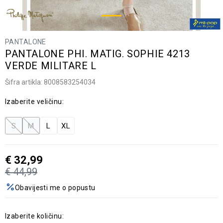
PANTALONE
PANTALONE PHI. MATIG. SOPHIE 4213
VERDE MILITARE L
Šifra artikla:
8008583254034
Izaberite veličinu:
S
M
L
XL
€
32,99
€
44,99
Obavijesti me o popustu
Izaberite količinu: