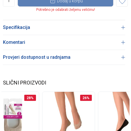
Dodaj u korpu
Potrebno je odabrati željenu veličinu!
Specifikacija
Komentari
Provjeri dostupnost u radnjama
SLIČNI PROIZVODI
28
%
26
%