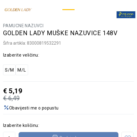
PAMUCNE NAZUVCI
GOLDEN LADY MUŠKE NAZUVICE 148V
Šifra artikla:
83000819532291
Izaberite veličinu:
S/M
M/L
€
5,19
€
6,49
Obavijesti me o popustu
Izaberite količinu: