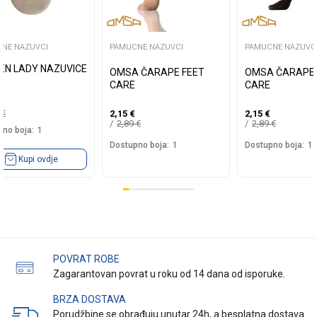
NE NAZUVCI
PAMUCNE NAZUVCI
PAMUCNE NAZUVC
EN LADY NAZUVICE
OMSA ČARAPE FEET
OMSA ČARAPE 
CARE
CARE
5
€
2,15
€
2,15
€
2,89
€
2,89
€
no boja:
1
Dostupno boja:
1
Dostupno boja:
1
Kupi ovdje
POVRAT ROBE
Zagarantovan povrat u roku od 14 dana od isporuke.
BRZA DOSTAVA
Porudžbine se obrađuju unutar 24h, a besplatna dostava