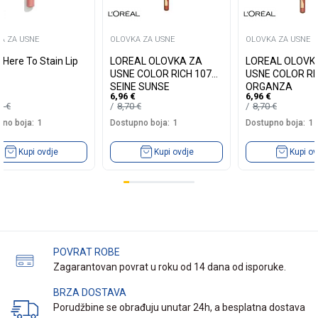
A ZA USNE
OLOVKA ZA USNE
OLOVKA ZA USNE
Here To Stain Lip
LOREAL OLOVKA ZA
LOREAL OLOVK
USNE COLOR RICH 107
USNE COLOR RI
SEINE SUNSE
ORGANZA
6,96
€
6,96
€
49
€
8,70
€
8,70
€
no boja:
1
Dostupno boja:
1
Dostupno boja:
1
Kupi ovdje
Kupi ovdje
Kupi ov
POVRAT ROBE
Zagarantovan povrat u roku od 14 dana od isporuke.
BRZA DOSTAVA
Porudžbine se obrađuju unutar 24h, a besplatna dostava