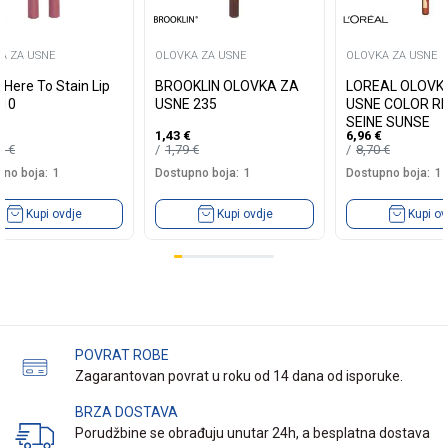
A ZA USNE
OLOVKA ZA USNE
OLOVKA ZA USNE
Here To Stain Lip
BROOKLIN OLOVKA ZA
LOREAL OLOVK
010
USNE 235
USNE COLOR RI
SEINE SUNSE
1,43
€
6,96
€
49
€
1,79
€
8,70
€
no boja:
1
Dostupno boja:
1
Dostupno boja:
1
Kupi ovdje
Kupi ovdje
Kupi ov
POVRAT ROBE
Zagarantovan povrat u roku od 14 dana od isporuke.
BRZA DOSTAVA
Porudžbine se obrađuju unutar 24h, a besplatna dostava