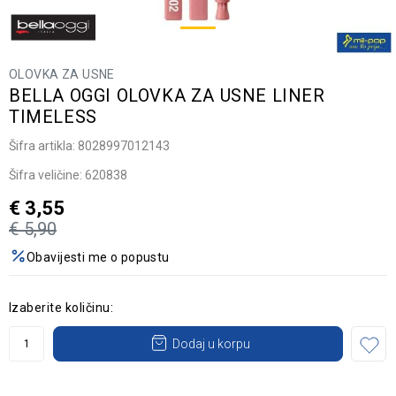
OLOVKA ZA USNE
BELLA OGGI OLOVKA ZA USNE LINER
TIMELESS
Šifra artikla:
8028997012143
Šifra veličine:
620838
€
3,55
€
5,90
Obavijesti me o popustu
Izaberite količinu:
Dodaj u korpu