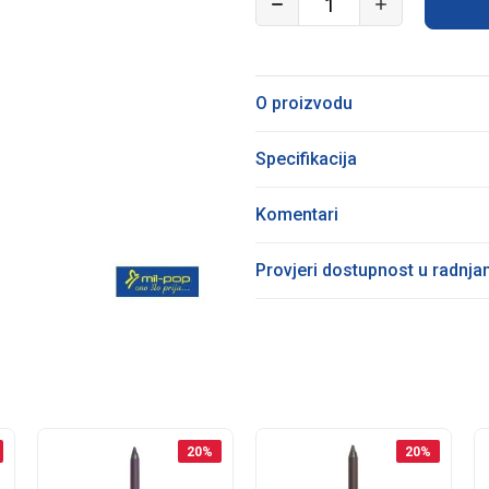
O proizvodu
Specifikacija
Komentari
Provjeri dostupnost u radnj
20
%
20
%