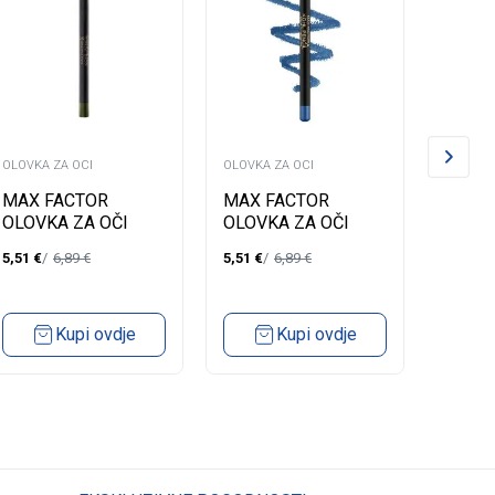
OLOVKA ZA OCI
OLOVKA ZA OCI
OLOVKA 
MAX FACTOR
MAX FACTOR
MAX 
OLOVKA ZA OČI
OLOVKA ZA OČI
OLOVK
KOHL 070 OLIVE
KOHL 080 COBALT
KOHL 
5,51
€
6,89
€
5,51
€
6,89
€
5,51
€
BLUE
Kupi ovdje
Kupi ovdje