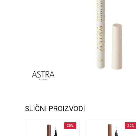
SLIČNI PROIZVODI
20
%
20
%
20
%