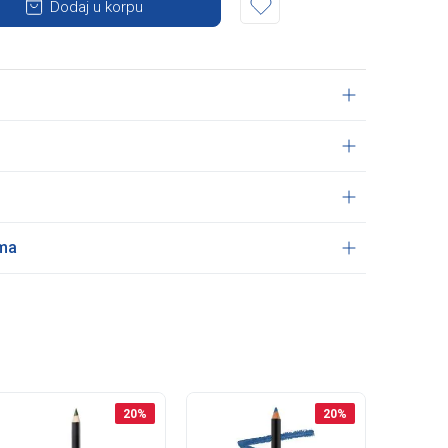
Dodaj u korpu
ama
20
%
20
%