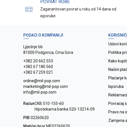
POVRAT ROBE
Zagarantovan povrat u roku od 14 dana od
isporuke.
PODACI O KOMPANIJI
KORISNIČ
Uslovi kori
Ljiješnje bb
81000 Podgorica, Crna Gora
Politika pr
+382 20 662 553
Kako kupit
+382 67 180 560
Načini pla
+382 67 259 021
Plaćanje 
online@mil-pop.com
marketing@mil-pop.com
Isporuka
info@mil-pop.com
Reklamaci
Račun
CKB 510-155-60
Povraćaj 
Hipotekarna banka 520-13214-09
Pravo na 
PIB:
02260620
Zamjena ar
Matični broj:
ME02260620