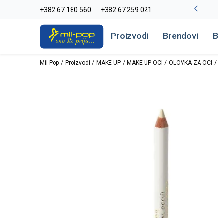
La Plage peškiri do -30%
+382 67 180 560
+382 67 259 021
Pogledaj više
Proizvodi
Brendovi
B
Mil Pop
Proizvodi
MAKE UP
MAKE UP OCI
OLOVKA ZA OCI