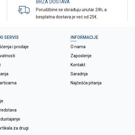
BRZA DOSTAVA
Porudžbine se obrađuju unutar 24h, a
besplatna dostava je već od 25€.
KI SERVIS
INFORMACIJE
šćenja i prodaje
O nama
ivatnosti
Zaposlenje
i
Kontakt
ćanja
Saradnja
karticama
Najčešća pitanja
je
sredstava
odustajanje
tikala za drugi