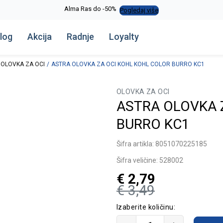
Alma Ras do -50%
Pogledaj više
log
Akcija
Radnje
Loyalty
OLOVKA ZA OCI
ASTRA OLOVKA ZA OCI KOHL KOHL COLOR BURRO KC1
OLOVKA ZA OCI
ASTRA OLOVKA 
BURRO KC1
Šifra artikla:
8051070225185
Šifra veličine:
528002
€
2,79
€
3,49
Izaberite količinu: