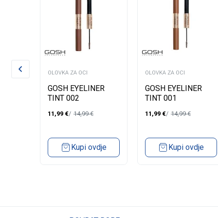
OLOVKA ZA OCI
OLOVKA ZA OCI
VKA
GOSH EYELINER
GOSH EYELINER
L
TINT 002
TINT 001
 030
11,99
€
14,99
€
11,99
€
14,99
€
dje
Kupi ovdje
Kupi ovdje