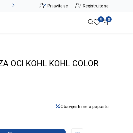
Novo u ponudi - Jadea
Prijavite se
Registrujte se
Pogledaj više
0
0
ZA OCI KOHL KOHL COLOR
Obavijesti me o popustu