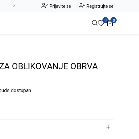
Alma Ras do -50%
Prijavite se
Registrujte se
Pogledaj više
0
0
 ZA OBLIKOVANJE OBRVA
 bude dostupan