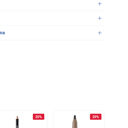
ama
20
%
20
%