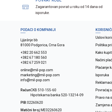
POVRAT ROBE
Zagarantovan povrat u roku od 14 dana od
isporuke.
PODACI O KOMPANIJI
KORISNIČ
Uslovi kori
Ljiješnje bb
81000 Podgorica, Crna Gora
Politika pr
+382 20 662 553
Kako kupit
+382 67 180 560
Načini pla
+382 67 259 021
Plaćanje 
online@mil-pop.com
marketing@mil-pop.com
Isporuka
info@mil-pop.com
Reklamaci
Račun
CKB 510-155-60
Povraćaj 
Hipotekarna banka 520-13214-09
Pravo na 
PIB:
02260620
Zamjena ar
Matični broj:
ME02260620