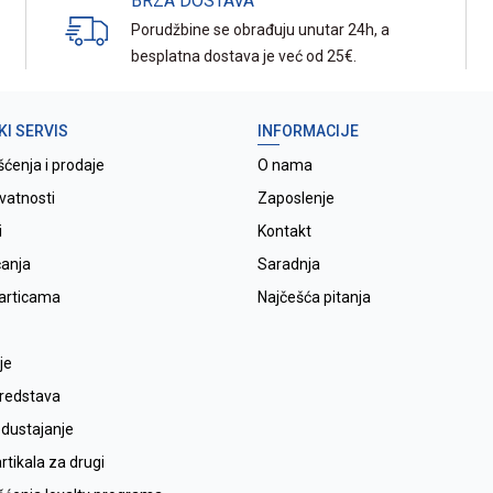
BRZA DOSTAVA
Porudžbine se obrađuju unutar 24h, a
besplatna dostava je već od 25€.
KI SERVIS
INFORMACIJE
šćenja i prodaje
O nama
ivatnosti
Zaposlenje
i
Kontakt
ćanja
Saradnja
karticama
Najčešća pitanja
je
sredstava
odustajanje
tikala za drugi