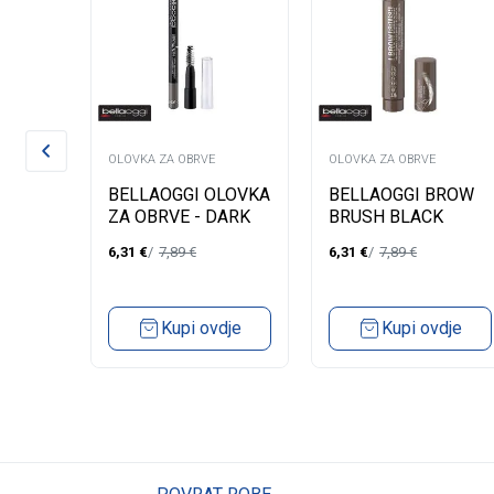
OLOVKA ZA OBRVE
OLOVKA ZA OBRVE
KA ZA
BELLAOGGI OLOVKA
BELLAOGGI BROW
T LE
ZA OBRVE - DARK
BRUSH BLACK
BROWN
BROWN
6,31
€
7,89
€
6,31
€
7,89
€
dje
Kupi ovdje
Kupi ovdje