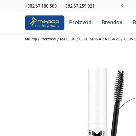
-20% na kompletan asortiman
+382 67 180 560
+382 67 259 021
Pogledaj više
Proizvodi
Brendovi
B
Mil Pop
Proizvodi
MAKE UP
DEKORATIVA ZA OBRVE
OLOVK