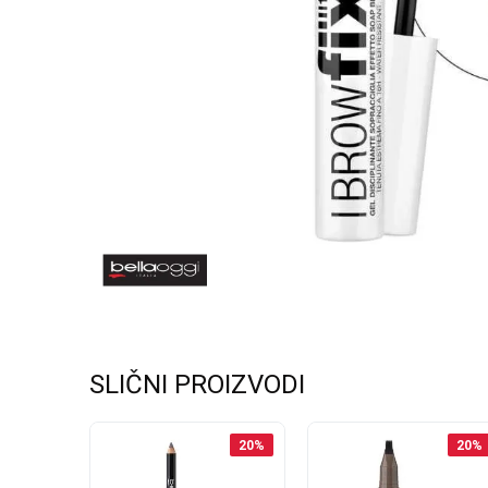
SLIČNI PROIZVODI
20
%
20
%
20
%