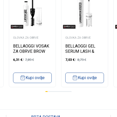
OLOVKA ZA OBRVE
OLOVKA ZA OBRVE
BELLAOGGI VOSAK
BELLAOGGI GEL
ZA OBRVE BROW
SERUM LASH &
FIX
BROW SERUM
6,31
€
7,89
€
7,03
€
8,79
€
Kupi ovdje
Kupi ovdje