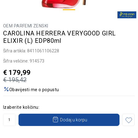
OEM PARFEMI ZENSKI
CAROLINA HERRERA VERYGOOD GIRL
ELIXIR (L) EDP80ml
Šifra artikla:
8411061106228
Šifra veličine:
914573
€
179,99
€
195,42
Obavijesti me o popustu
Izaberite količinu:
Dodaj u korpu