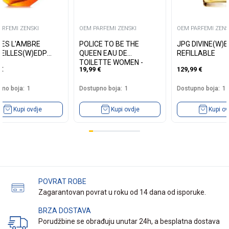
ARFEMI ZENSKI
OEM PARFEMI ZENSKI
OEM PARFEMI ZENS
ES L'AMBRE
POLICE TO BE THE
JPG DIVINE(W)
EILLES(W)EDP
QUEEN EAU DE
REFILLABLE
TOILETTE WOMEN -
€
19,99
€
129,99
€
40ML
no boja:
1
Dostupno boja:
1
Dostupno boja:
1
Kupi ovdje
Kupi ovdje
Kupi ov
POVRAT ROBE
Zagarantovan povrat u roku od 14 dana od isporuke.
BRZA DOSTAVA
Porudžbine se obrađuju unutar 24h, a besplatna dostava