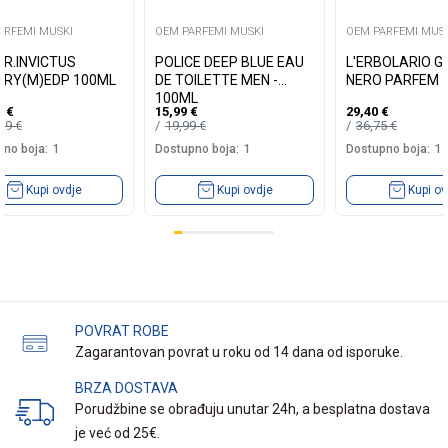
ARFEMI MUSKI
OEM PARFEMI MUSKI
OEM PARFEMI MUS
 R.INVICTUS
POLICE DEEP BLUE EAU
L'ERBOLARIO G
ORY(M)EDP 100ML
DE TOILETTE MEN -
NERO PARFEM 
100ML
9
€
15,99
€
29,40
€
,99
€
19,99
€
36,75
€
no boja:
1
Dostupno boja:
1
Dostupno boja:
1
Kupi ovdje
Kupi ovdje
Kupi ov
POVRAT ROBE
Zagarantovan povrat u roku od 14 dana od isporuke.
BRZA DOSTAVA
Porudžbine se obrađuju unutar 24h, a besplatna dostava
je već od 25€.