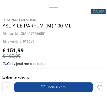
OEM PARFEMI MUSKI
YSL Y LE PARFUM (M) 100 ML
Šifra artikla:
3614274266801
Šifra veličine:
916679
€
151,99
€
189,99
Obavijesti me o popustu
Izaberite količinu:
Dodaj u korpu