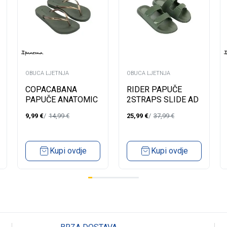
OBUCA LJETNJA
OBUCA LJETNJA
COPACABANA
RIDER PAPUČE
PAPUČE ANATOMIC
2STRAPS SLIDE AD
II FEM
9,99
€
14,99
€
25,99
€
37,99
€
Kupi ovdje
Kupi ovdje