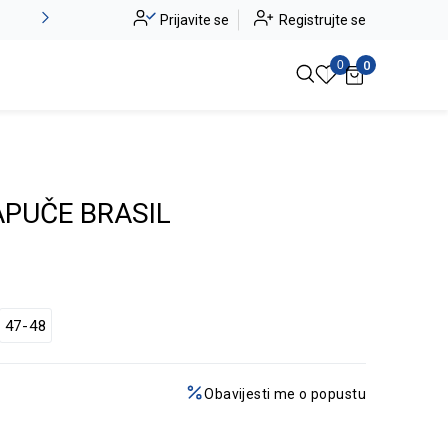
Novo u ponudi - Jadea
Prijavite se
Registrujte se
Pogledaj više
0
0
PUČE BRASIL
47-48
Obavijesti me o popustu