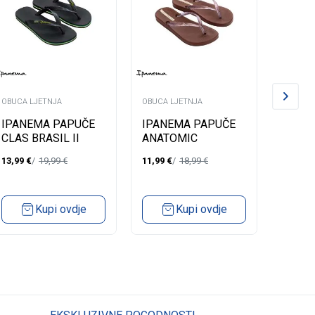
OBUCA LJETNJA
OBUCA LJETNJA
OBUCA 
IPANEMA PAPUČE
IPANEMA PAPUČE
COPA
CLAS BRASIL II
ANATOMIC
PAPU
CONNECT
II FEM
13,99
€
19,99
€
11,99
€
18,99
€
9,99
€
Kupi ovdje
Kupi ovdje