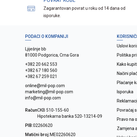
POVRAT ROBE
Zagarantovan povrat u roku od 14 dana od
isporuke.
PODACI O KOMPANIJI
KORISNIČ
Uslovi kori
Ljiješnje bb
81000 Podgorica, Crna Gora
Politika pr
+382 20 662 553
Kako kupit
+382 67 180 560
Načini pla
+382 67 259 021
Plaćanje 
online@mil-pop.com
marketing@mil-pop.com
Isporuka
info@mil-pop.com
Reklamaci
Račun
CKB 510-155-60
Povraćaj 
Hipotekarna banka 520-13214-09
Pravo na 
PIB:
02260620
Zamjena ar
Matični broj:
ME02260620