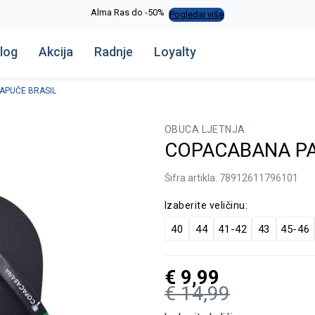
Alma Ras do -50%
Pogledaj više
log
Akcija
Radnje
Loyalty
APUČE BRASIL
OBUCA LJETNJA
COPACABANA PA
Šifra artikla:
78912611796101
Izaberite veličinu:
40
44
41-42
43
45-46
€
9,99
€
14,99