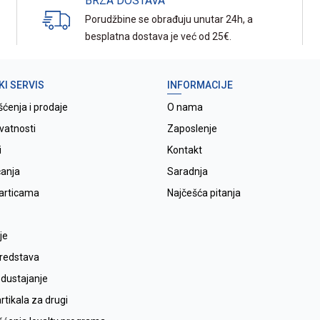
BRZA DOSTAVA
Porudžbine se obrađuju unutar 24h, a
besplatna dostava je već od 25€.
KI SERVIS
INFORMACIJE
šćenja i prodaje
O nama
ivatnosti
Zaposlenje
i
Kontakt
ćanja
Saradnja
karticama
Najčešća pitanja
je
sredstava
odustajanje
tikala za drugi