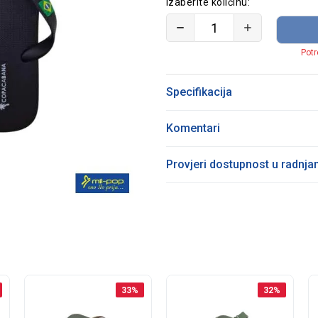
Izaberite količinu:
Potr
Specifikacija
Komentari
Provjeri dostupnost u radnj
33
%
32
%