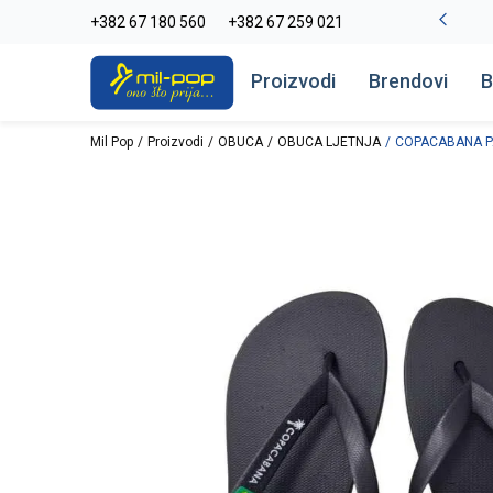
La Plage peškiri do -30%
+382 67 180 560
+382 67 259 021
Pogledaj više
Proizvodi
Brendovi
B
Mil Pop
Proizvodi
OBUCA
OBUCA LJETNJA
COPACABANA P