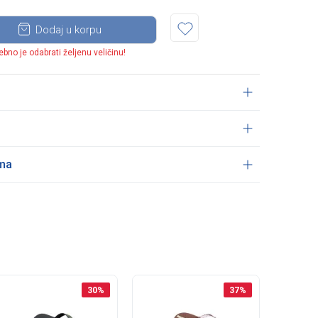
Dodaj u korpu
ebno je odabrati željenu veličinu!
ama
30
%
37
%