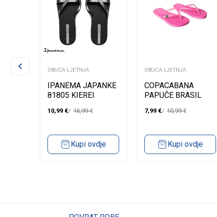
OBUCA LJETNJA
OBUCA LJETNJA
IPANEMA JAPANKE
COPACABANA
L II
81805 KIEREI
PAPUČE BRASIL
FEM
10,99
€
16,99
€
7,99
€
10,99
€
dje
Kupi ovdje
Kupi ovdje