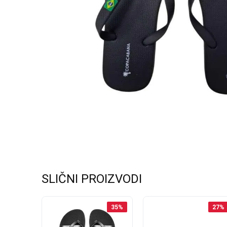
SLIČNI PROIZVODI
33
%
35
%
27
%