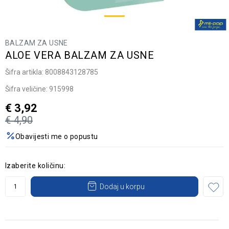
BALZAM ZA USNE
ALOE VERA BALZAM ZA USNE
Šifra artikla:
8008843128785
Šifra veličine:
915998
€
3,92
€
4,90
Obavijesti me o popustu
Izaberite količinu:
Dodaj u korpu