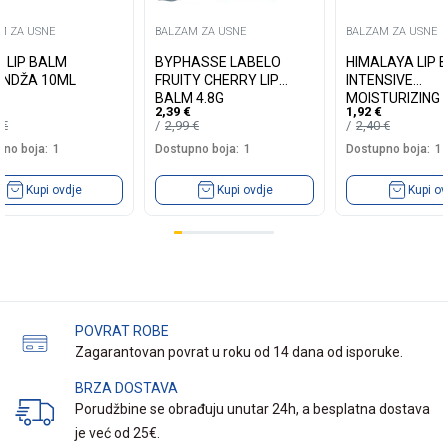
M ZA USNE
BALZAM ZA USNE
BALZAM ZA USNE
A LIP BALM
BYPHASSE LABELO
HIMALAYA LIP 
NDŽA 10ML
FRUITY CHERRY LIP
INTENSIVE
BALM 4.8G
MOISTURIZING
2,39
€
1,92
€
BUTTER 4
5
€
2,99
€
2,40
€
no boja:
1
Dostupno boja:
1
Dostupno boja:
1
Kupi ovdje
Kupi ovdje
Kupi ov
POVRAT ROBE
Zagarantovan povrat u roku od 14 dana od isporuke.
BRZA DOSTAVA
Porudžbine se obrađuju unutar 24h, a besplatna dostava
je već od 25€.