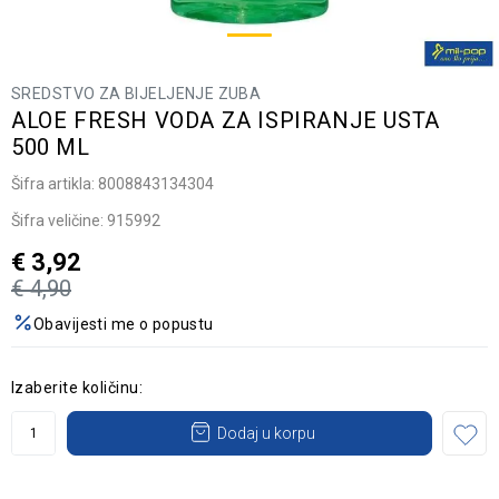
SREDSTVO ZA BIJELJENJE ZUBA
ALOE FRESH VODA ZA ISPIRANJE USTA
500 ML
Šifra artikla:
8008843134304
Šifra veličine:
915992
€
3,92
€
4,90
Obavijesti me o popustu
Izaberite količinu:
Dodaj u korpu