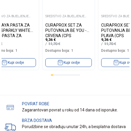
TVO ZA BIJELJENJE
SREDSTVO ZA BIJELJENJE
SREDSTVO ZA BIJE
ZUBA
ZUBA
LAYA PASTA ZA
CURAPROX SET ZA
CURAPROX SET
 SPARKLY WHITE
PUTOVANJA BE YOU -
PUTOVANJA BE 
 -PASTA ZA
CRVENA (CPS
PLAVA (CPS
9,36
€
9,36
€
TAVO BIJELE ZUBE
5
€
11,70
€
11,70
€
no boja:
1
Dostupno boja:
1
Dostupno boja:
1
Kupi ovdje
Kupi ovdje
Kupi ov
POVRAT ROBE
Zagarantovan povrat u roku od 14 dana od isporuke.
BRZA DOSTAVA
Porudžbine se obrađuju unutar 24h, a besplatna dostava