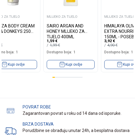
O ZA TIJELO
MLIJEKO ZA TIJELO
MLIJEKO ZA TIJELO
AZA BODY CREAM
SAIRO ARGAN AND
HIMALAYA OLI
 & DONKEYS 250
HONEY MLIJEKO ZA
EXTRA NOURRI
TIJELO 400ML
150ML - POSE
1,59
€
3,92
€
HRANLJIVA KR
0
€
1,99
€
4,90
€
MASLI...
no boja:
1
Dostupno boja:
1
Dostupno boja:
1
Kupi ovdje
Kupi ovdje
Kupi ov
POVRAT ROBE
Zagarantovan povrat u roku od 14 dana od isporuke.
BRZA DOSTAVA
Porudžbine se obrađuju unutar 24h, a besplatna dostava