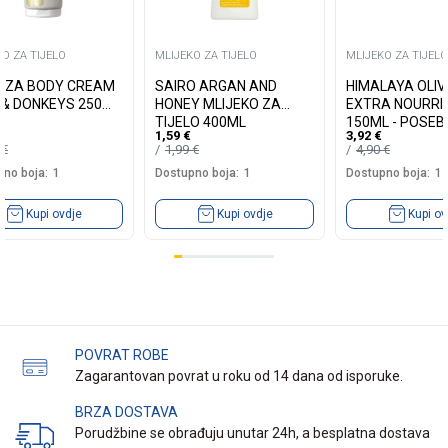
O ZA TIJELO
MLIJEKO ZA TIJELO
MLIJEKO ZA TIJELO
AZA BODY CREAM
SAIRO ARGAN AND
HIMALAYA OLI
 & DONKEYS 250
HONEY MLIJEKO ZA
EXTRA NOURRI
TIJELO 400ML
150ML - POSE
1,59
€
3,92
€
HRANLJIVA KR
0
€
1,99
€
4,90
€
MASLI...
no boja:
1
Dostupno boja:
1
Dostupno boja:
1
Kupi ovdje
Kupi ovdje
Kupi ov
POVRAT ROBE
Zagarantovan povrat u roku od 14 dana od isporuke.
BRZA DOSTAVA
Porudžbine se obrađuju unutar 24h, a besplatna dostava