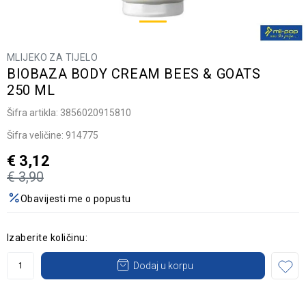
MLIJEKO ZA TIJELO
BIOBAZA BODY CREAM BEES & GOATS
250 ML
Šifra artikla:
3856020915810
Šifra veličine:
914775
€
3,12
€
3,90
Obavijesti me o popustu
Izaberite količinu:
Dodaj u korpu