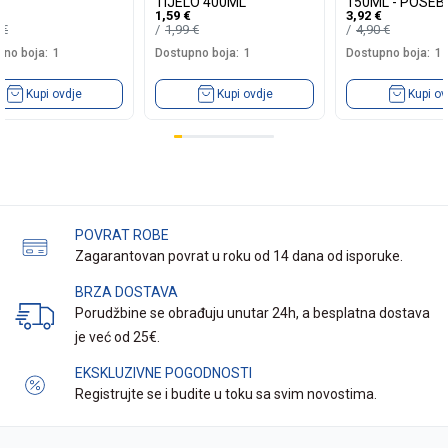
TIJELO 400ML
150ML - POSE
1,59
€
3,92
€
HRANLJIVA KR
0
€
1,99
€
4,90
€
MASLI...
no boja:
1
Dostupno boja:
1
Dostupno boja:
1
Kupi ovdje
Kupi ovdje
Kupi ov
POVRAT ROBE
Zagarantovan povrat u roku od 14 dana od isporuke.
BRZA DOSTAVA
Porudžbine se obrađuju unutar 24h, a besplatna dostava
je već od 25€.
EKSKLUZIVNE POGODNOSTI
Registrujte se i budite u toku sa svim novostima.