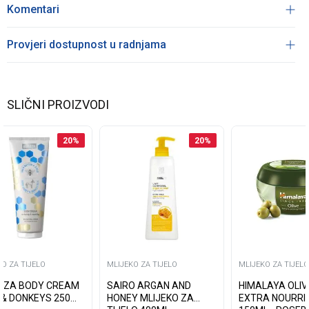
Komentari
Provjeri dostupnost u radnjama
SLIČNI PROIZVODI
20
%
20
%
O ZA TIJELO
MLIJEKO ZA TIJELO
MLIJEKO ZA TIJELO
AZA BODY CREAM
SAIRO ARGAN AND
HIMALAYA OLI
 & DONKEYS 250
HONEY MLIJEKO ZA
EXTRA NOURRI