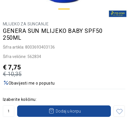
MLIJEKO ZA SUNCANJE
GENERA SUN MLIJEKO BABY SPF50
250ML
Šifra artikla:
8003693403136
Šifra veličine:
562834
€
7,75
€
10,35
Obavijesti me o popustu
Izaberite količinu:
Dodaj u korpu