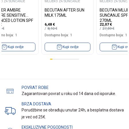
KO ZA SUNCANJE
MLIJEKO ZA SUNCANJE
MLIJEKO ZA SUNC
IER AMBRE
BECUTAN AFTER SUN
BECUTAN MLIJ
IRE SENSITIVE
MILK 175ML
SUNČANJE SPF
NCED LOTION SPF
270ML
€
6,48
€
22,07
€
175 ML
80
€
8,10
€
27,59
€
no boja:
1
Dostupno boja:
1
Dostupno boja:
1
Kupi ovdje
Kupi ovdje
Kupi ov
POVRAT ROBE
Zagarantovan povrat u roku od 14 dana od isporuke.
BRZA DOSTAVA
Porudžbine se obrađuju unutar 24h, a besplatna dostava
je već od 25€.
EKSKLUZIVNE POGODNOSTI